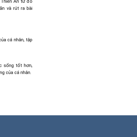
 Thiên An từ đó
n và rút ra bài
ủa cá nhân, tập
c sống tốt hơn,
ộng của cá nhân.