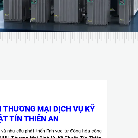
 THƯƠNG MẠI DỊCH VỤ KỸ
T TÍN THIÊN AN
và nhu cầu phát triển lĩnh vực tự động hóa công