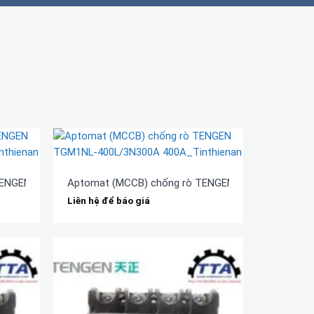
TENGEN TGM1NL-630L/3N300A 630A
Aptomat (MCCB) chống rò TENGEN TGM1NL-400L/
Liên hệ để báo giá