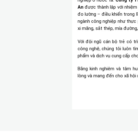
nghiệp ở nước ta.
Công ty T
An
được thành lập với nhiệm 
đo lường – điều khiển trong 
ngành công nghiệp như thực p
xi măng, sắt thép, mía đường, 
Với đội ngũ cán bộ trẻ có t
công nghệ, chúng tôi luôn tì
phẩm và dịch vụ cung cấp cho
Bằng kinh nghiêm và tâm hu
lòng và mang đến cho xã hội n