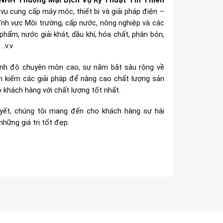
NHH Thương Mại Dịch Vụ Kỹ Thuật Tín Thiên
vụ cung cấp máy móc, thiết bị và giải pháp điện –
lĩnh vực Môi trường, cấp nước, nông nghiệp và các
hẩm, nước giải khát, dầu khí, hóa chất, phân bón,
..v.v
rình độ chuyên môn cao, sự nắm bắt sâu rộng về
m kiếm các giải pháp để nâng cao chất lượng sản
 khách hàng với chất lượng tốt nhất.
yết, chúng tôi mang đến cho khách hàng sự hài
hững giá trị tốt đẹp.