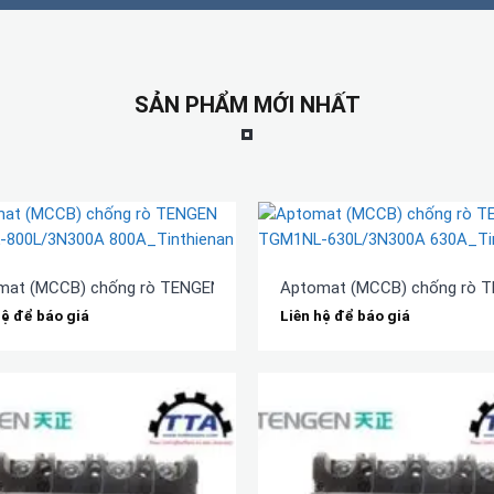
SẢN PHẨM MỚI NHẤT
mat (MCCB) chống rò TENGEN TGM1NL-800L/3N300A 800A
Aptomat (MCCB) chống rò 
hệ để báo giá
Liên hệ để báo giá
0L/3N300A 320A