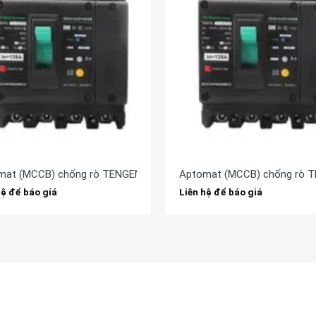
mat (MCCB) chống rò TENGEN TGM1NL-250L/3N300A 250A
Aptomat (MCCB) chống rò 
hệ để báo giá
Liên hệ để báo giá