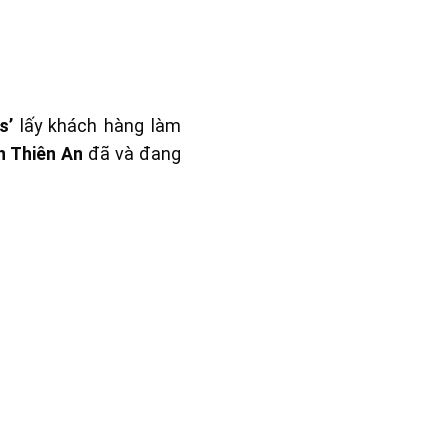
ss’
lấy khách hàng làm
n Thiên An
đã và đang