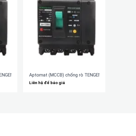
TENGEN TGM1NL-160L/3N300A 160A
Aptomat (MCCB) chống rò TENGEN TGM1NL-125L/
Liên hệ để báo giá