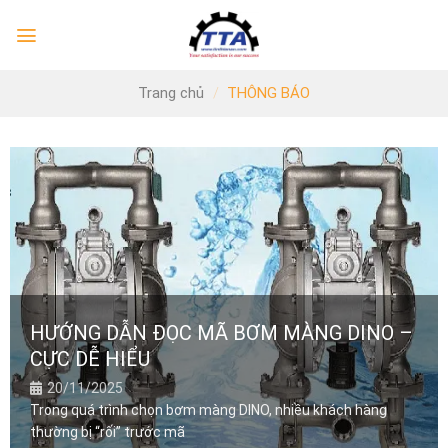
Skip
to
content
Trang chủ
/
THÔNG BÁO
HƯỚNG DẪN ĐỌC MÃ BƠM MÀNG DINO –
CỰC DỄ HIỂU
20/11/2025
Trong quá trình chọn bơm màng DINO, nhiều khách hàng
thường bị “rối” trước mã