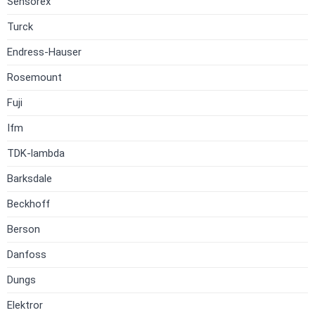
Sensorex
Turck
Endress-Hauser
Rosemount
Fuji
Ifm
TDK-lambda
Barksdale
Beckhoff
Berson
Danfoss
Dungs
Elektror