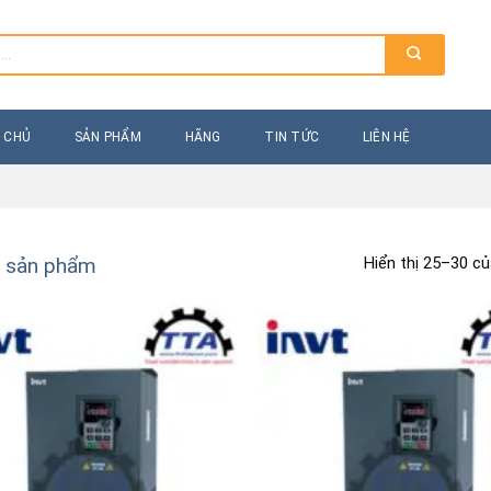
 CHỦ
SẢN PHẨM
HÃNG
TIN TỨC
LIÊN HỆ
Hiển thị 25–30 củ
ả sản phẩm