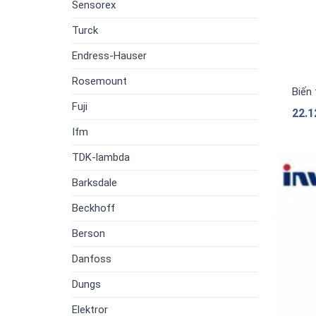
Sensorex
Turck
Endress-Hauser
Rosemount
Biến
Fuji
22.1
Ifm
TDK-lambda
Barksdale
Beckhoff
Berson
Danfoss
Dungs
Elektror