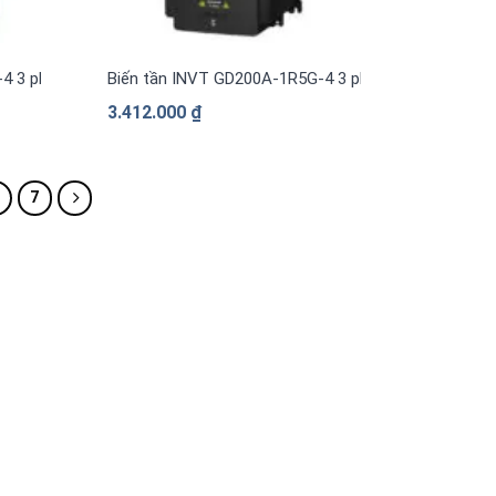
-4 3 pha 380V
Biến tần INVT GD200A-1R5G-4 3 pha 380V
3.412.000
₫
7