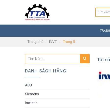
Skip
to
Tìm
content
kiếm:
TRANG
Trang chủ
/
INVT
/
Trang 5
Tất c
DANH SÁCH HÃNG
ABB
Siemens
Isotech