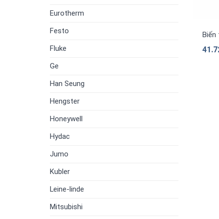
Eurotherm
Festo
Biến
Fluke
41.7
Ge
Han Seung
Hengster
Honeywell
Hydac
Jumo
Kubler
Leine-linde
Mitsubishi