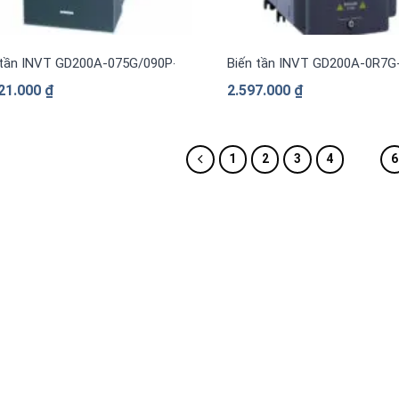
 tần INVT GD200A-075G/090P-4 3 pha 380V
Biến tần INVT GD200A-0R7G
21.000
₫
2.597.000
₫
1
2
3
4
5
6