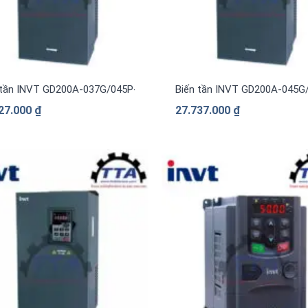
 tần INVT GD200A-037G/045P-4 3 pha 380V
Biến tần INVT GD200A-045G
27.000
₫
27.737.000
₫