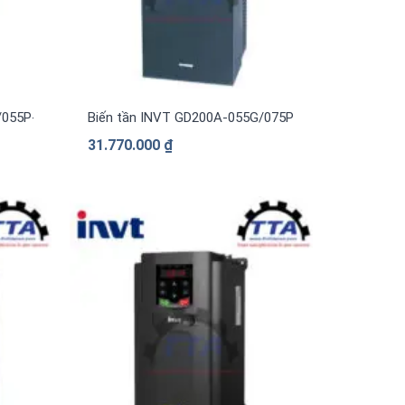
/055P-4 3 pha 380V
Biến tần INVT GD200A-055G/075P-4 3 pha 380V
31.770.000
₫