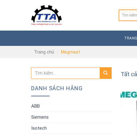
Skip
to
Tìm
content
kiếm:
TRANG
Trang chủ
/
Megmeet
Tất c
DANH SÁCH HÃNG
ABB
Siemens
Isotech