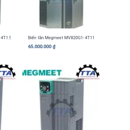
4T1.5B 1.5kW
Biến tần Megmeet MV820G1-4T110B 110kW
65.000.000
₫