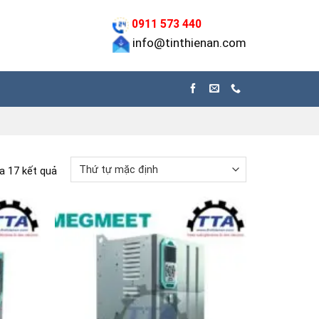
0911 573 440
info@tinthienan.com
ủa 17 kết quả