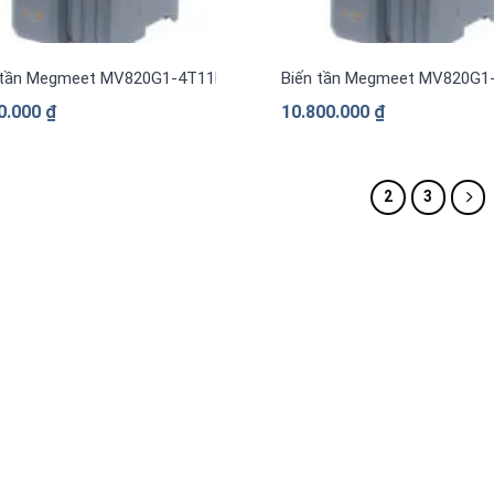
 tần Megmeet MV820G1-4T11B 11kW
Biến tần Megmeet MV820G1
0.000
₫
10.800.000
₫
1
2
3