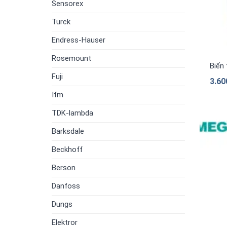
Sensorex
Turck
Endress-Hauser
Rosemount
Biến
Fuji
3.60
Ifm
TDK-lambda
Barksdale
Beckhoff
Berson
Danfoss
Dungs
Elektror