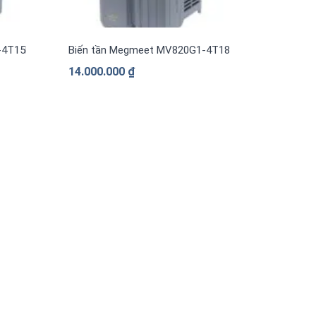
-4T15B 15kW
Biến tần Megmeet MV820G1-4T18.5B 18.5kW
14.000.000
₫