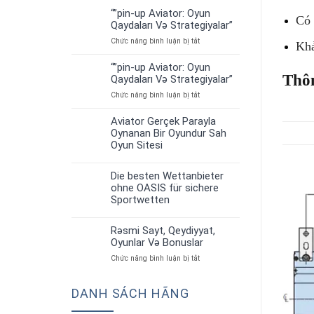
“”pin-up Aviator: Oyun
01
Có 
Qaydaları Və Strategiyalar”
Th7
ở
Chức năng bình luận bị tắt
Khả
“”pin-
up
“”pin-up Aviator: Oyun
01
Aviator:
Thô
Qaydaları Və Strategiyalar”
Th7
Oyun
ở
Chức năng bình luận bị tắt
Qaydaları
“”pin-
Və
up
Strategiyalar”
Aviator Gerçek Parayla
30
Aviator:
Oynanan Bir Oyundur Sah
Th6
Oyun
Oyun Sitesi
Qaydaları
Və
Strategiyalar”
Die besten Wettanbieter
30
ohne OASIS für sichere
Th6
Sportwetten
Rəsmi Sayt, Qeydiyyat,
30
Oyunlar Və Bonuslar
Th6
ở
Chức năng bình luận bị tắt
Rəsmi
Sayt,
DANH SÁCH HÃNG
Qeydiyyat,
Oyunlar
Və