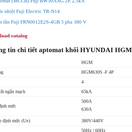
omat (MCCB) Fuji BW50AAG 2P, 2.5kA
le nhiệt Fuji Electric TR-N14
n tần Fuji FRN0012E2S-4GB 3 pha 380 V
oad catalog
ng tin chi tiết aptomat khối HYUNDAI HGM
HGM
ng
HGM630S -F 4P
4
ắt ngắn mạch
65kA
500A
định mức
630A
p định mức (Ue)
380V/440V
50Hz / 60Hz