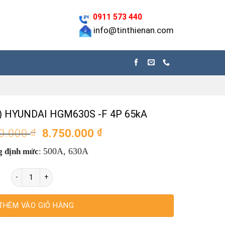
0911 573 440
info@tinthienan.com
) HYUNDAI HGM630S -F 4P 65kA
Giá
Giá
0.000
₫
8.750.000
₫
gốc
hiện
500A, 63
0A
g định mức
:
là:
tại
12.500.000 ₫.
là:
Aptomat (MCCB) HYUNDAI HGM630S -F 4P 65kA số lượng
8.750.000 ₫.
THÊM VÀO GIỎ HÀNG