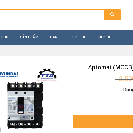
 CHỦ
SẢN PHẨM
HÃNG
TIN TỨC
LIÊN HỆ
Aptomat (MCCB
12.50
Dòn