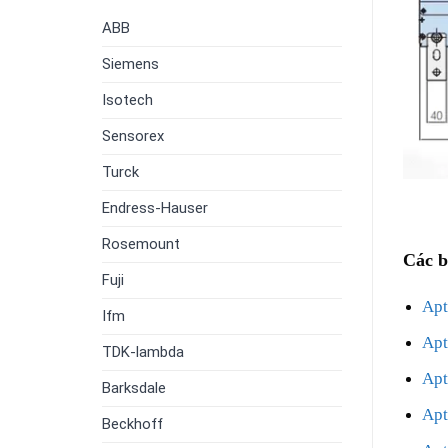
Bonuslar
ABB
Siemens
Isotech
Sensorex
Turck
Endress-Hauser
Rosemount
Các b
Fuji
Ap
Ifm
Ap
TDK-lambda
Apt
Barksdale
Apt
Beckhoff