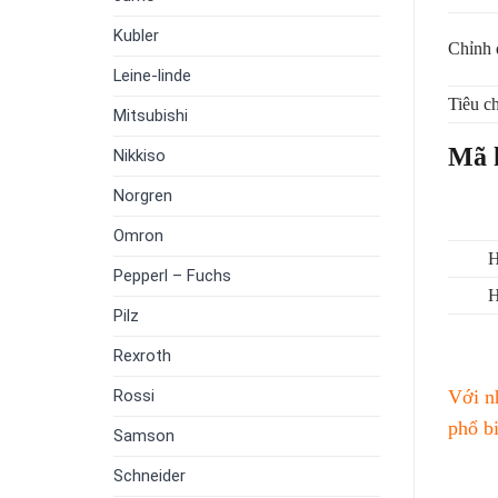
Kubler
Chỉnh 
Leine-linde
Tiêu c
Mitsubishi
Mã h
Nikkiso
Norgren
Omron
H
Pepperl – Fuchs
H
Pilz
Rexroth
Với n
Rossi
phổ b
Samson
Schneider