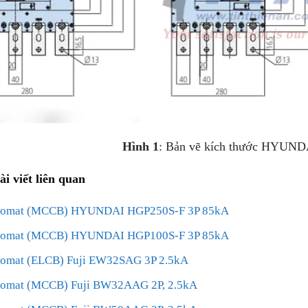
Hình 1
: Bản vẽ kích thước HYUN
ài viết liên quan
tomat (MCCB) HYUNDAI HGP250S-F 3P 85kA
tomat (MCCB) HYUNDAI HGP100S-F 3P 85kA
omat (ELCB) Fuji EW32SAG 3P 2.5kA
omat (MCCB) Fuji BW32AAG 2P, 2.5kA