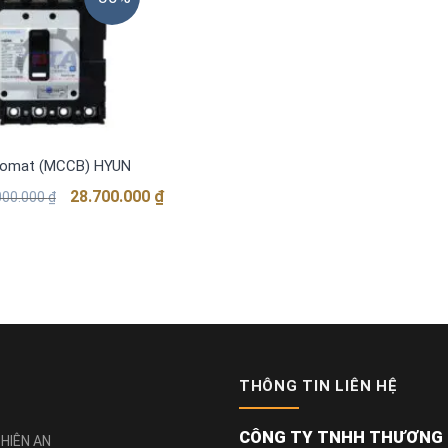
omat (MCCB) HYUNDAI HGM1000S 4PNENBS 4P 70kA
28.700.000
₫
000.000
₫
000.000 ₫.
700.000 ₫.
THÔNG TIN LIÊN HỆ
CÔNG TY TNHH THƯƠNG M
HIÊN AN