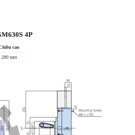
HGM630S 4P
Chiều cao
280 mm