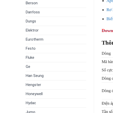
Apt
Berson
Rơ 
Danfoss
Biế
Dungs
Downl
Elektror
Eurotherm
Thô
Festo
Dòng
Fluke
Mã hà
Ge
Số cực
Han Seung
Dòng c
Hengster
Dòng 
Honeywell
Hydac
Điện á
Tần số
Jumo