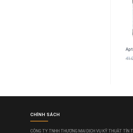
Apt
Giá
Giá
41.
gốc
hiện
là:
tại
41.
là:
28.
CHÍNH SÁCH
CÔNG TY TNHH THƯƠNG MẠI DỊCH VỤ KỸ THUẬT TÍN T