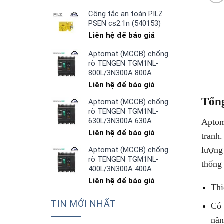
Công tắc an toàn PILZ
PSEN cs2.1n (540153)
Liên hệ để báo giá
Aptomat (MCCB) chống
rò TENGEN TGM1NL-
800L/3N300A 800A
Liên hệ để báo giá
Tổn
Aptomat (MCCB) chống
rò TENGEN TGM1NL-
630L/3N300A 630A
Apto
Liên hệ để báo giá
tranh
lượng
Aptomat (MCCB) chống
rò TENGEN TGM1NL-
thống
400L/3N300A 400A
Liên hệ để báo giá
Thi
TIN MỚI NHẤT
Có 
năn