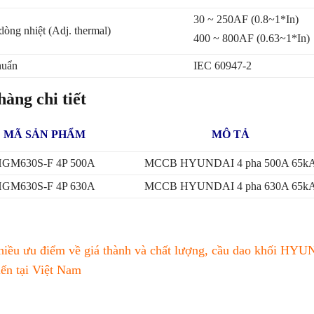
30 ~ 250AF (0.8~1*In)
dòng nhiệt (Adj. thermal)
400 ~ 800AF (0.63~1*In)
huẩn
IEC 60947-2
àng chi tiết
MÃ SẢN PHẨM
MÔ TẢ
GM630S-F 4
P 500A
MCCB HYUNDAI 4 pha 500A 65k
GM630S-F 4P 630A
MCCB HYUNDAI 4 pha 630A 65k
hiều ưu điểm về giá thành và chất lượng, cầu dao khối 
iến tại Việt Nam