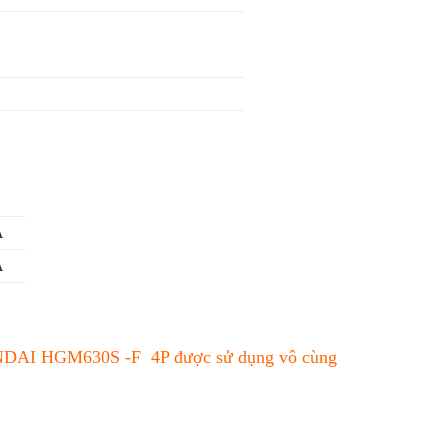
A
A
HYUNDAI HGM630S -F 4P được sử dụng vô cùng