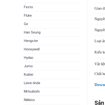
Festo
Giao d
Fluke
Nguyên
Ge
Nguyên
Han Seung
Hengster
Loại á
Honeywell
Kiểu k
Hydac
Vật liệ
Jumo
Chất l
Kubler
Leine-linde
Downl
Mitsubishi
Nikkiso
Sản