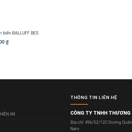
 biến BALLUFF BES023P (BES 517-139-M4-H)
000
₫
THÔNG TIN LIÊN HỆ
CÔNG TY TNHH THƯƠNG M
HIÊN AN
Địa chỉ: 496/52/12C Dương Quản
Nam