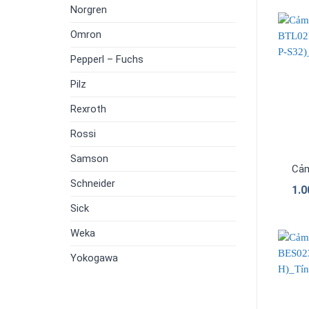
Norgren
Omron
Pepperl – Fuchs
Pilz
Rexroth
Rossi
Samson
Cảm
Schneider
1.
Sick
Weka
Yokogawa