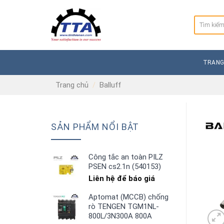
Skip
to
Tìm
content
kiếm:
TRANG
Trang chủ
/
Balluff
SẢN PHẨM NỔI BẬT
Công tắc an toàn PILZ
PSEN cs2.1n (540153)
Liên hệ để báo giá
Aptomat (MCCB) chống
rò TENGEN TGM1NL-
800L/3N300A 800A