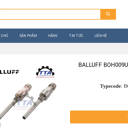
 CHỦ
SẢN PHẨM
HÃNG
TIN TỨC
LIÊN HỆ
BALLUFF BOH009U
Typecode
:
B