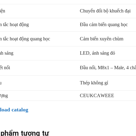
iện
Chuyển đổi bộ khuếch đại
 tắc hoạt động
Đầu cảm biến quang học
 tắc hoạt động quang học
Cảm biến xuyên chùm
nh sáng
LED, ánh sáng đỏ
ết nối
Đầu nối, M8x1 – Male, 4 ch
u
Thép không gỉ
ượng
CE
UKCA
WEEE
oad catalog
 phẩm tương tự