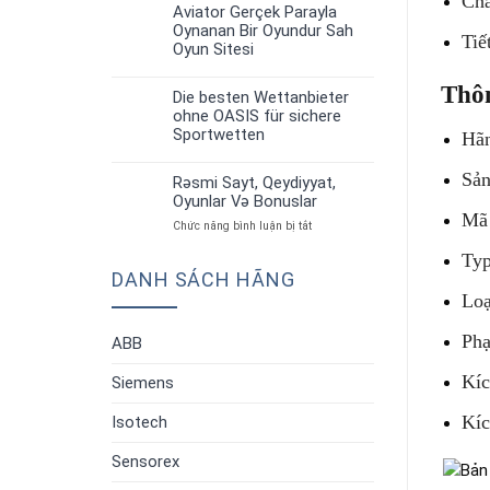
Chắ
up
Strategiyalar”
Aviator Gerçek Parayla
30
Aviator:
Oynanan Bir Oyundur Sah
Th6
Tiế
Oyun
Oyun Sitesi
Qaydaları
Və
Thô
Strategiyalar”
Die besten Wettanbieter
30
ohne OASIS für sichere
Th6
Sportwetten
Hãn
Sản
Rəsmi Sayt, Qeydiyyat,
30
Oyunlar Və Bonuslar
Th6
Mã
ở
Chức năng bình luận bị tắt
Rəsmi
Ty
Sayt,
DANH SÁCH HÃNG
Qeydiyyat,
Oyunlar
Lo
Və
Bonuslar
Phạ
ABB
Kíc
Siemens
Kíc
Isotech
Sensorex