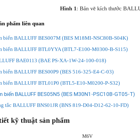
Hình 1
: Bản vẽ kích thước BA
ản phẩm liên quan
m biến BALLUFF BES007M (BES M18MI-NSC80B-S04K)
m biến BALLUFF BTL0YYA (BTL7-E100-M0300-B-S115)
LLUFF BAE0113 (BAE PS-XA-1W-24-100-018)
 biến BALLUFF BES00P9 (BES 516-325-E4-C-03)
m biến BALLUFF BTL01P0 (BTL5-E10-M0200-P-S32)
m biến BALLUFF BES05N5 (BES M30N1-PSC10B-GT05-T)
ng tắc BALLUFF BNS01JR (BNS 819-D04-D12-62-10-FD)
tiết kỹ thuật sản phẩm
M6V