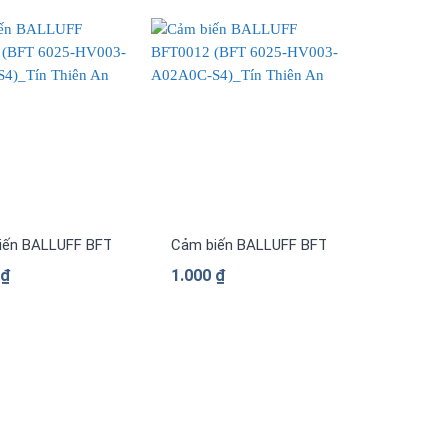
-001-U-S92)
iến BALLUFF BFT001H (BFT 6025-HV003-D00A0C-S4)
Cảm biến BALLUFF BFT0012 (BFT 6025-
0
₫
1.000
₫