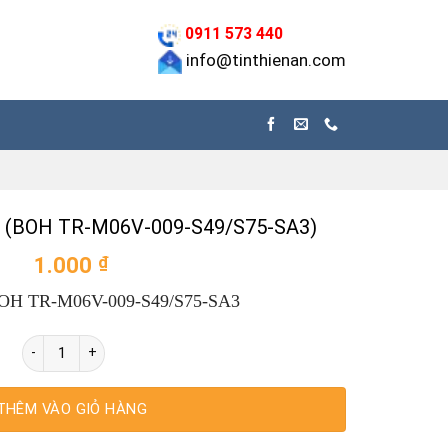
0911 573 440
info@tinthienan.com
 (BOH TR-M06V-009-S49/S75-SA3)
1.000
₫
OH TR-M06V-009-S49/S75-SA3
BALLUFF BOH009U (BOH TR-M06V-009-S49/S75-SA3) số lượng
THÊM VÀO GIỎ HÀNG