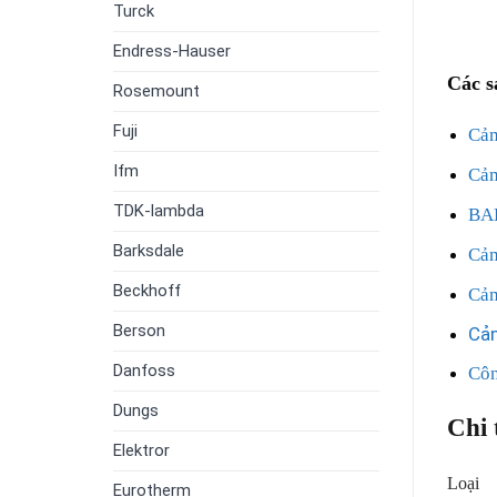
Turck
Endress-Hauser
Các s
Rosemount
Fuji
Cả
Ifm
Cả
TDK-lambda
BA
Barksdale
Cảm
Beckhoff
Cả
Berson
Cả
Danfoss
Cô
Dungs
Chi 
Elektror
Loại
Eurotherm