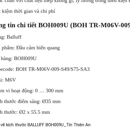
c chắn với chất liệu thép không gỉ, lý tưởng trong điều kiện 
t kiệm thời gian và chi phí
ng tin chi tiết BOH009U (BOH TR-M06V-00
g: Balluff
 phẩm: Đầu cảm biến quang
 hàng: BOH009U
pecode: BOH TR-M06V-009-S49/S75-SA3
ại: M6V
m vi hoạt động: 0 … 300 mm
h thước điểm sáng: Ø35 mm
h thước: Ø2 x 55.5 mm