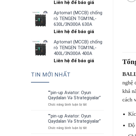
Liên hệ để báo giá
Aptomat (MCCB) chống
rò TENGEN TGM1NL-
630L/3N300A 630A
Liên hệ để báo giá
Aptomat (MCCB) chống
rò TENGEN TGM1NL-
400L/3N300A 400A
Tổn
Liên hệ để báo giá
BALL
TIN MỚI NHẤT
nghệ đ
khả n
“”pin-up Aviator: Oyun
01
Qaydaları Və Strategiyalar”
cách v
Th7
ở
Chức năng bình luận bị tắt
“”pin-
Kíc
up
“”pin-up Aviator: Oyun
01
Aviator:
Qaydaları Və Strategiyalar”
Th7
Oyun
Độ 
ở
Chức năng bình luận bị tắt
Qaydaları
“”pin-
Və