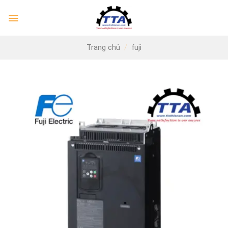
Skip
to
content
Trang chủ
/
fuji