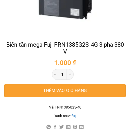
Biến tần mega Fuji FRN1385G2S-4G 3 pha 380
V
1.000
₫
Biến tần mega Fuji FRN1385G2S-4G 3 pha
THÊM VÀO GIỎ HÀNG
Mã:
FRN1385G2S-4G
Danh mục:
fuji