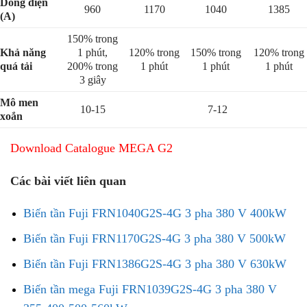
Dòng điện
960
1170
1040
1385
(A)
150% trong
Khả năng
1 phút,
120% trong
150% trong
120% trong
quá tải
200% trong
1 phút
1 phút
1 phút
3 giây
Mô men
10-15
7-12
xoắn
Download
Catalogue
MEGA G2
Các bài viết liên quan
Biến tần Fuji FRN1040G2S-4G 3 pha 380 V 400kW
Biến tần Fuji FRN1170G2S-4G 3 pha 380 V 500kW
Biến tần Fuji FRN1386G2S-4G 3 pha 380 V 630kW
Biến tần mega Fuji FRN1039G2S-4G 3 pha 380 V