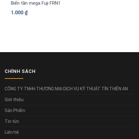
Biến tần mega Fuji FRN1480G2S-4G 3 pha 380 V
1.000
₫
CHÍNH SÁCH
CÔNG TY TNHH THƯƠNG MẠI DỊCH VỤ KỸ THUẬT TÍN THIÊN AN
Giới thiệu
Sản Phẩm
Tin tức
Liên hệ