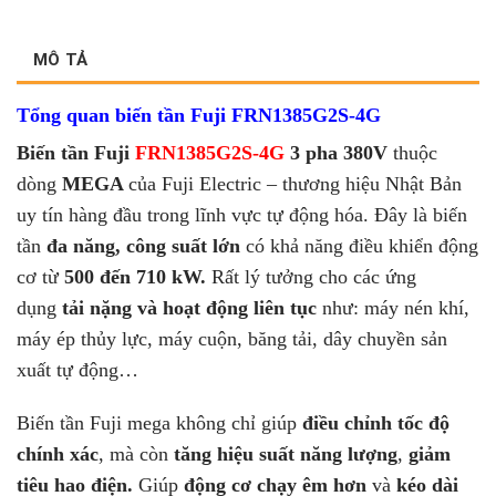
MÔ TẢ
Tổng quan biến tần Fuji FRN1385G2S-4G
Biến tần Fuji
FRN1385G2S-4G
3 pha 380V
thuộc
dòng
MEGA
của Fuji Electric – thương hiệu Nhật Bản
uy tín hàng đầu trong lĩnh vực tự động hóa. Đây là biến
tần
đa năng, công suất lớn
có khả năng điều khiển động
cơ từ
500 đến 710 kW.
Rất lý tưởng cho các ứng
dụng
tải nặng và hoạt động liên tục
như: máy nén khí,
máy ép thủy lực, máy cuộn, băng tải, dây chuyền sản
xuất tự động…
Biến tần Fuji mega không chỉ giúp
điều chỉnh tốc độ
chính xác
, mà còn
tăng hiệu suất năng lượng
,
giảm
tiêu hao điện.
Giúp
động cơ chạy êm hơn
và
kéo dài