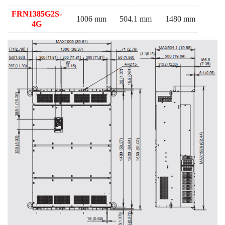
FRN1385G2S-
1006 mm
504.1 mm
1480 mm
4G