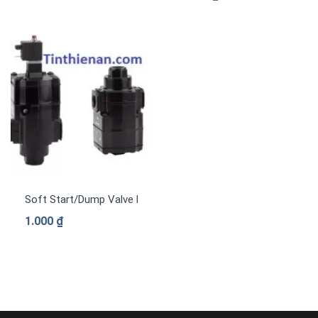
Soft Start/Dump Valve Norgren, Model:P68F-NGB-NNN
1.000
₫