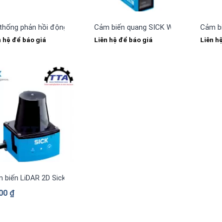
thống phản hồi động cơ SICK SFS60S-HLKT0K02
Cảm biến quang SICK WT24-2B440
Cảm b
n hệ để báo giá
Liên hệ để báo giá
Liên h
 biến LiDAR 2D Sick TIM320-1031000
000
₫