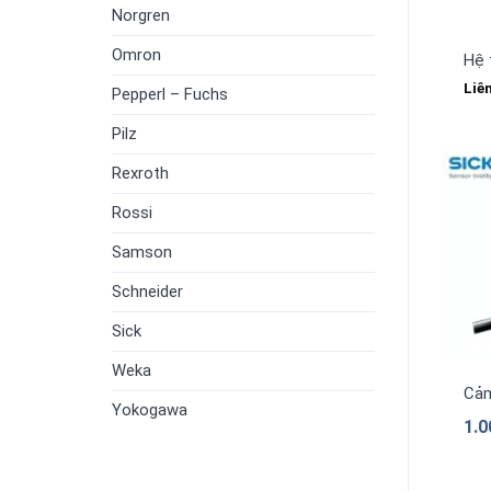
Norgren
Omron
Hệ 
Liê
Pepperl – Fuchs
Pilz
Rexroth
Rossi
Samson
Schneider
Sick
Weka
Cảm
Yokogawa
1.