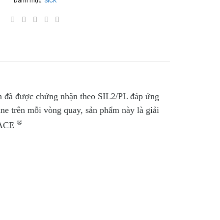
Danh mục:
SICK
inh đã được chứng nhận theo SIL2/PL đáp ứng
sine trên mỗi vòng quay, sản phẩm này là giải
®
RFACE