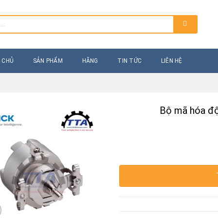
 CHỦ
SẢN PHẨM
HÃNG
TIN TỨC
LIÊN HỆ
Bộ mã hóa đ