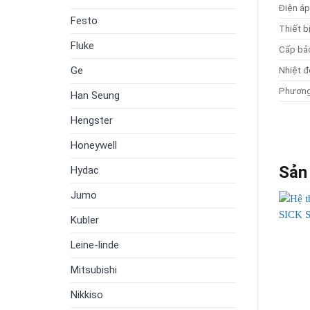
Điện áp
Festo
Thiết b
Fluke
Cấp bả
Ge
Nhiệt đ
Phương
Han Seung
Hengster
Honeywell
Sản
Hydac
Jumo
Kubler
Leine-linde
Mitsubishi
Nikkiso