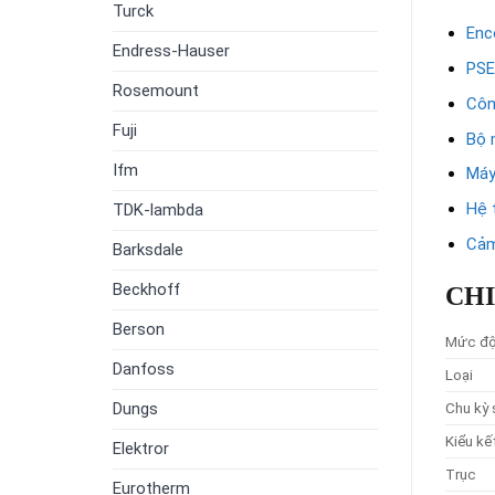
Turck
Enc
Endress-Hauser
PSE
Rosemount
Côn
Fuji
Bộ 
Ifm
Máy
Hệ 
TDK-lambda
Cảm
Barksdale
Beckhoff
CHI
Berson
Mức độ
Danfoss
Loại
Dungs
Chu kỳ 
Kiểu kế
Elektror
Trục
Eurotherm