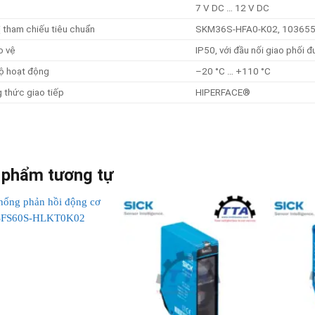
7 V DC … 12 V DC
ị tham chiếu tiêu chuẩn
SKM36S-HFA0-K02, 10365
o vệ
IP50, với đầu nối giao phối 
ộ hoạt động
–20 °C … +110 °C
 thức giao tiếp
HIPERFACE®
 phẩm tương tự