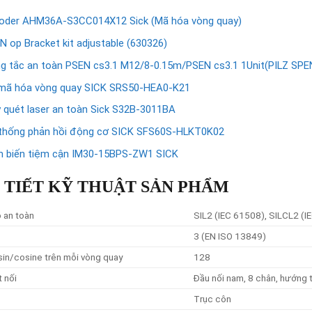
oder AHM36A-S3CC014X12 Sick (Mã hóa vòng quay)
N op Bracket kit adjustable (630326)
g tắc an toàn PSEN cs3.1 M12/8-0.15m/PSEN cs3.1 1Unit(PILZ SPE
mã hóa vòng quay SICK SRS50-HEA0-K21
 quét laser an toàn Sick S32B-3011BA
thống phản hồi động cơ SICK SFS60S-HLKT0K02
 biến tiệm cận IM30-15BPS-ZW1 SICK
 TIẾT KỸ THUẬT SẢN PHẨM
 an toàn
SIL2 (IEC 61508), SILCL2 (I
3 (EN ISO 13849)
sin/cosine trên mỗi vòng quay
128
t nối
Đầu nối nam, 8 chân, hướng 
Trục côn