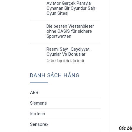
up
Strategiyalar”
Aviator Gerçek Parayla
30
Aviator:
Oynanan Bir Oyundur Sah
Th6
Oyun
Oyun Sitesi
Qaydaları
Və
Strategiyalar”
Die besten Wettanbieter
30
ohne OASIS für sichere
Th6
Sportwetten
Rəsmi Sayt, Qeydiyyat,
30
Oyunlar Və Bonuslar
Th6
ở
Chức năng bình luận bị tắt
Rəsmi
Sayt,
DANH SÁCH HÃNG
Qeydiyyat,
Oyunlar
Və
Bonuslar
ABB
Siemens
Isotech
Sensorex
Các bài