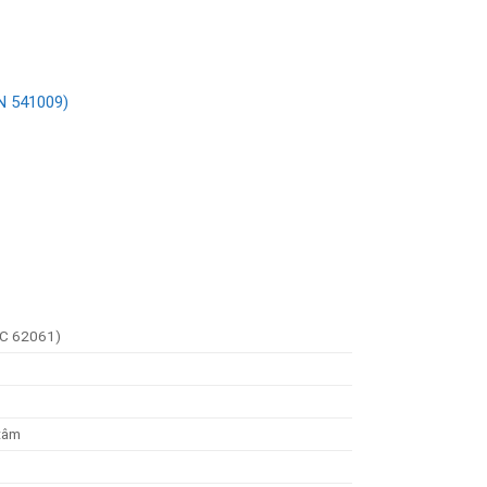
N 541009)
EC 62061)
tâm