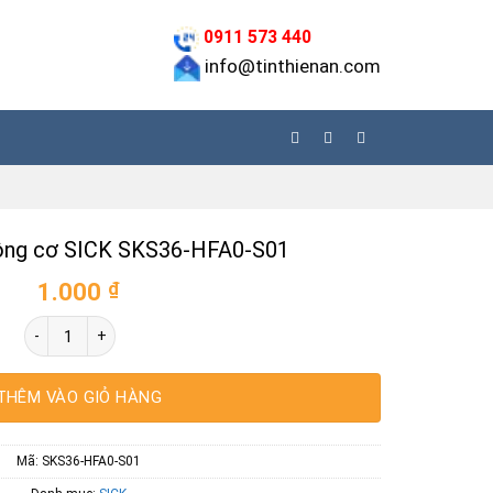
0911 573 440
info@tinthienan.com
ộng cơ SICK SKS36-HFA0-S01
1.000
₫
Bộ mã hóa động cơ SICK SKS36-HFA0-S01 số lượng
THÊM VÀO GIỎ HÀNG
Mã:
SKS36-HFA0-S01