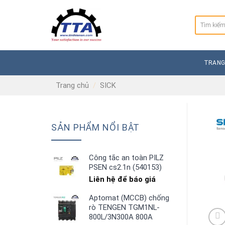
Skip
to
Tìm
content
kiếm:
TRANG
Trang chủ
/
SICK
SẢN PHẨM NỔI BẬT
Công tắc an toàn PILZ
PSEN cs2.1n (540153)
Liên hệ để báo giá
Aptomat (MCCB) chống
rò TENGEN TGM1NL-
800L/3N300A 800A