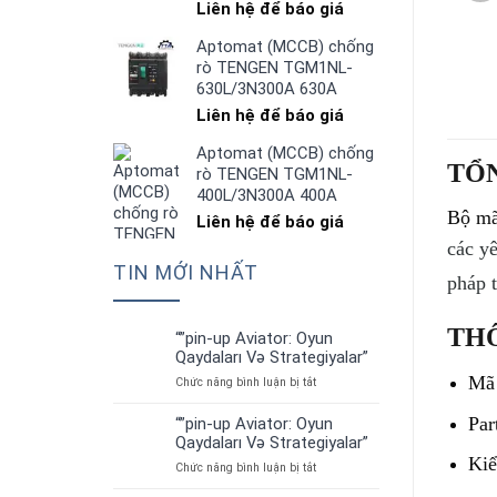
Liên hệ để báo giá
Aptomat (MCCB) chống
rò TENGEN TGM1NL-
630L/3N300A 630A
Liên hệ để báo giá
Aptomat (MCCB) chống
TỔ
rò TENGEN TGM1NL-
400L/3N300A 400A
Bộ mã
Liên hệ để báo giá
các yê
TIN MỚI NHẤT
pháp 
THÔ
“”pin-up Aviator: Oyun
01
Qaydaları Və Strategiyalar”
Th7
Mã
ở
Chức năng bình luận bị tắt
“”pin-
up
Par
“”pin-up Aviator: Oyun
01
Aviator:
Qaydaları Və Strategiyalar”
Th7
Oyun
Kiể
ở
Chức năng bình luận bị tắt
Qaydaları
“”pin-
Və