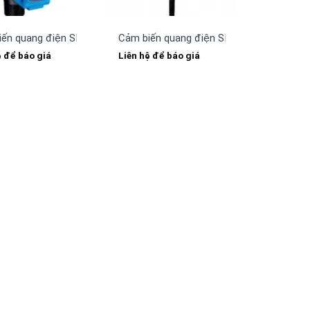
iến quang điện SICK WTF12-3P2431
Cảm biến quang điện SICK WTB9-3N116
ệ để báo giá
Liên hệ để báo giá