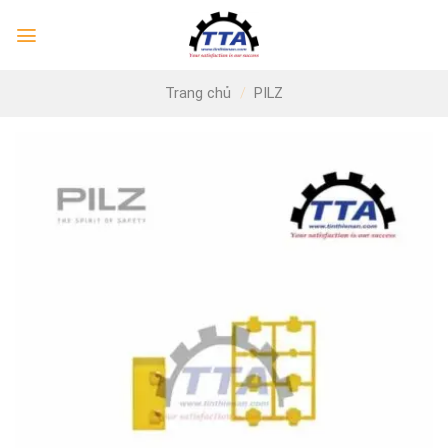
Skip
to
content
Trang chủ
/
PILZ