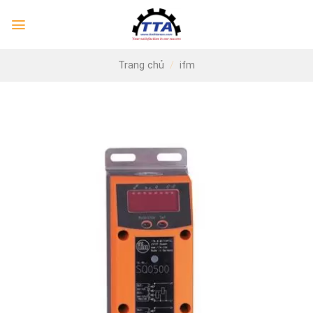
Skip
to
content
Trang chủ
/
ifm