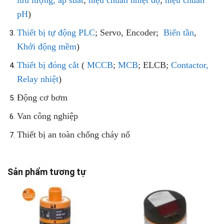
lưu lượng, áp suất
;
hiệu chuẩn nhiệt độ
;
hiệu chuẩn
pH
)
Thiết bị tự động
PLC
; Servo, Encoder;
Biến tần
,
Khởi động mềm
)
Thiết bị đóng cắt
(
MCCB
;
MCB
; ELCB;
Contactor,
Relay nhiệt
)
Động cơ bơm
Van công nghiệp
Thiết bị an toàn chống cháy nổ
Sản phẩm tương tự