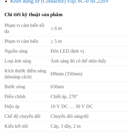
Khởi động từ (Contactor) Fuji SC-0 AC220V
Chi tiết kỹ thuật sản phẩm
Phạm vi cảm biến tối
≤ 6 m
đa
Phạm vi cảm biến
≤ 5 m
Nguồn sáng
Đèn LED định vị
Loại ánh sáng
Ánh sáng đỏ có thể nhìn thấy
Kích thước điểm sáng
Ø8mm (350mm)
(khoảng cách)
Bước sóng
650nm
Điều chỉnh
Chiết áp, 270°
Điện áp
10 V DC … 30 V DC
Chế độ chuyển đổi
Chuyển đổi sáng/tối
Kiểu kết nối
Cáp, 3 dây, 2 m