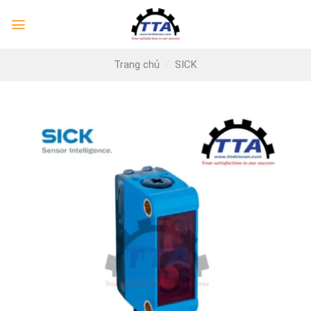
Skip
to
content
Trang chủ
/
SICK