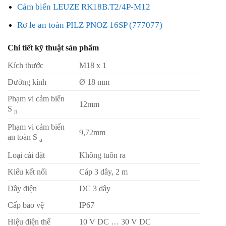
Cảm biến LEUZE RK18B.T2/4P-M12
Rơ le an toàn PILZ PNOZ 16SP (777077)
Chi tiết kỹ thuật sản phẩm
Kích thước
M18 x 1
Đường kính
Ø 18 mm
Phạm vi cảm biến
12mm
S
n
Phạm vi cảm biến
9,72mm
an toàn S
a
Loại cài đặt
Không tuôn ra
Kiểu kết nối
Cáp 3 dây, 2 m
Dây điện
DC 3 dây
Cấp bảo vệ
IP67
Hiệu điện thế
10 V DC … 30 V DC