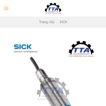
Skip
to
content
Trang chủ
/
SICK