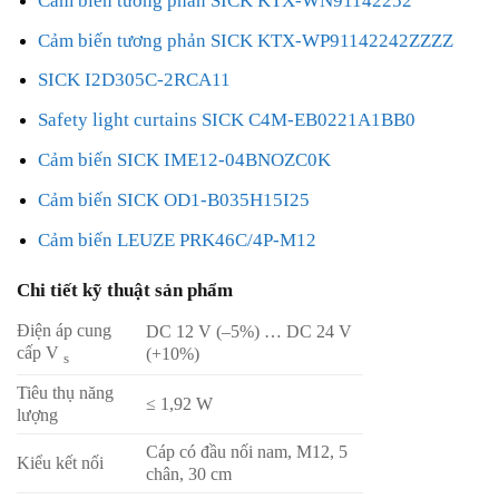
Cảm biến tương phản SICK KTX-WN91142252
Cảm biến tương phản SICK KTX-WP91142242ZZZZ
SICK I2D305C-2RCA11
Safety light curtains SICK C4M-EB0221A1BB0
Cảm biến SICK IME12-04BNOZC0K
Cảm biến SICK OD1-B035H15I25
Cảm biến LEUZE PRK46C/4P-M12
Chi tiết kỹ thuật sản phẩm
Điện áp cung
DC 12 V (–5%) … DC 24 V
cấp V
(+10%)
s
Tiêu thụ năng
≤ 1,92 W
lượng
Cáp có đầu nối nam, M12, 5
Kiểu kết nối
chân, 30 cm