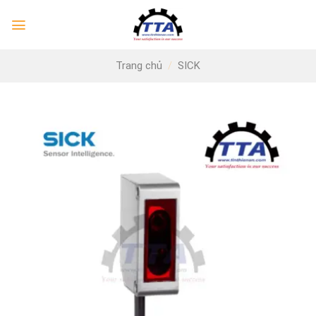
Skip
to
content
Trang chủ
/
SICK