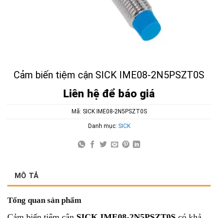
Cảm biến tiệm cận SICK IME08-2N5PSZT0S
Liên hệ để báo giá
Mã:
SICK IME08-2N5PSZT0S
Danh mục:
SICK
MÔ TẢ
Tổng quan sản phẩm
Cảm biến tiệm cận
SICK IME08-2N5PSZT0S
có khả