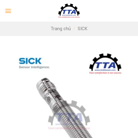
Skip
to
content
Trang chủ
/
SICK