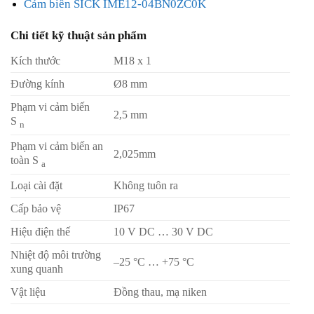
Cảm biến SICK IME12-04BN0ZC0K
Chi tiết kỹ thuật sản phẩm
Kích thước
M18 x 1
Đường kính
Ø8 mm
Phạm vi cảm biến
2,5 mm
S
n
Phạm vi cảm biến an
2,025mm
toàn S
a
Loại cài đặt
Không tuôn ra
Cấp bảo vệ
IP67
Hiệu điện thế
10 V DC … 30 V DC
Nhiệt độ môi trường
–25 °C … +75 °C
xung quanh
Vật liệu
Đồng thau, mạ niken