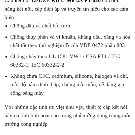
Cáp kết nối
LEUZE KD U-M8-4A-P1-020
có chức
năng kết nối, cấp điện áp và truyền tín hiệu cho các cảm
biến
Chống dầu và chất bôi trơn
Chống thủy phân và vi khuẩn, kháng dầu, xăng và hóa
chất tốt theo thử nghiệm B của VDE 0472 phần 803
Chống cháy theo UL 1581 VW1 / CSA FT1 / IEC
60332-1, IEC 60332-2-2
Không chứa CFC, cadmium, silicone, halogen và chì,
mờ, độ bám dính thấp, chống mài mòn, dễ dàng gia
công bằng máy
Với những đặc tính ưu việt như vậy, thiết bị cáp kết nối
này có tính linh hoạt cao trong nhiều ứng dụng trong môi
trường công nghiệp