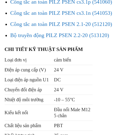
Công tắc an toàn PILZ PSEN cs3.1p (541060)
Công tắc an toàn PILZ PSEN cs3.1n (541053)
Công tắc an toàn PILZ PSEN 2.1-20 (512120)
Bộ truyền động PILZ PSEN 2.2-20 (513120)
CHI TIẾT KỸ THUẬT SẢN PHẨM
Loại đơn vị
cảm biến
Điện áp cung cấp (V)
24 V
Loại điện áp nguồn U1
DC
Chuyển đổi điện áp
24 V
Nhiệt độ môi trường
-10 – 55°C
Đầu nối Male M12
Kiểu kết nối
5 chân
Chất liệu sản phẩm
PBT