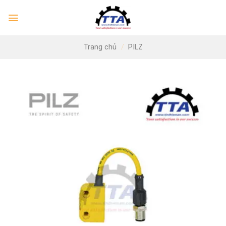
Skip
to
content
Trang chủ
/
PILZ