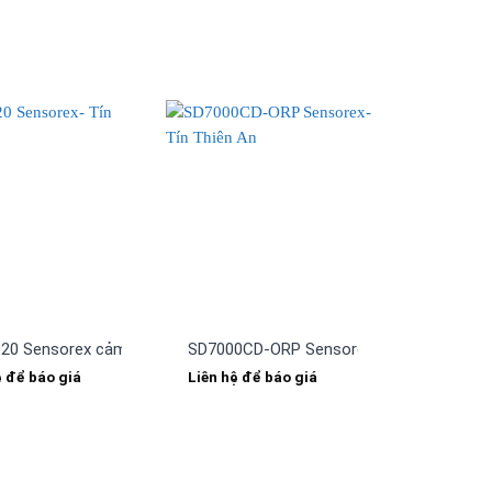
uyền dẫn UV cầm tay
20 Sensorex cảm biến đo độ dẫn Toroidal
SD7000CD-ORP Sensorex- Bộ cảm biến O
ệ để báo giá
Liên hệ để báo giá