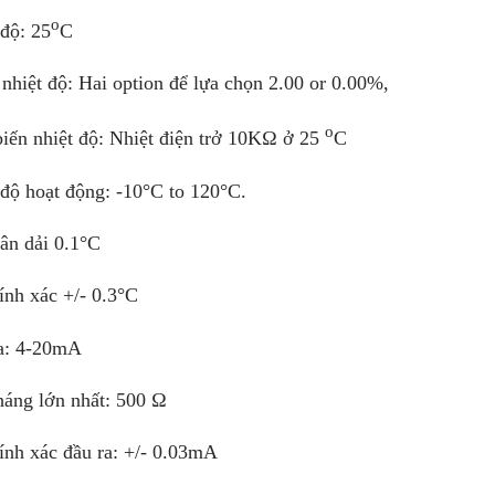
o
 độ: 25
C
nhiệt độ: Hai option để lựa chọn 2.00 or 0.00%,
o
iến nhiệt độ: Nhiệt điện trở 10KΩ ở 25
C
 độ hoạt động: -10°C to 120°C.
ân dải 0.1°C
ính xác +/- 0.3°C
a: 4-20mA
háng lớn nhất: 500 Ω
ính xác đầu ra: +/- 0.03mA