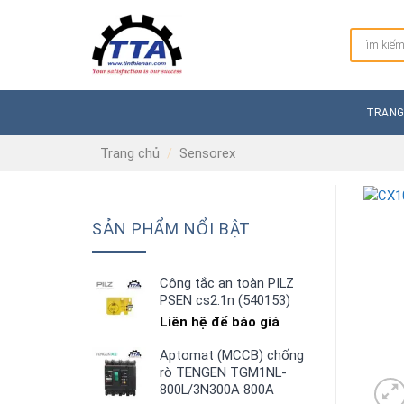
Skip
to
Tìm
content
kiếm:
TRANG
Trang chủ
/
Sensorex
SẢN PHẨM NỔI BẬT
Công tắc an toàn PILZ
PSEN cs2.1n (540153)
Liên hệ để báo giá
Aptomat (MCCB) chống
rò TENGEN TGM1NL-
800L/3N300A 800A