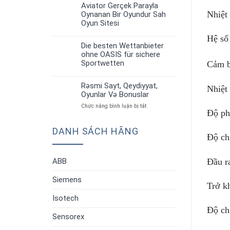
up
Strategiyalar”
Aviator Gerçek Parayla
30
Aviator:
Nhiệt
Oynanan Bir Oyundur Sah
Th6
Oyun
Oyun Sitesi
Qaydaları
Və
Hệ số 
Strategiyalar”
Die besten Wettanbieter
30
ohne OASIS für sichere
Th6
Sportwetten
Cảm b
Rəsmi Sayt, Qeydiyyat,
Nhiệt
30
Oyunlar Və Bonuslar
Th6
ở
Chức năng bình luận bị tắt
Độ ph
Rəsmi
Sayt,
DANH SÁCH HÃNG
Qeydiyyat,
Độ ch
Oyunlar
Və
Bonuslar
Đầu r
ABB
Siemens
Trở k
Isotech
Độ ch
Sensorex