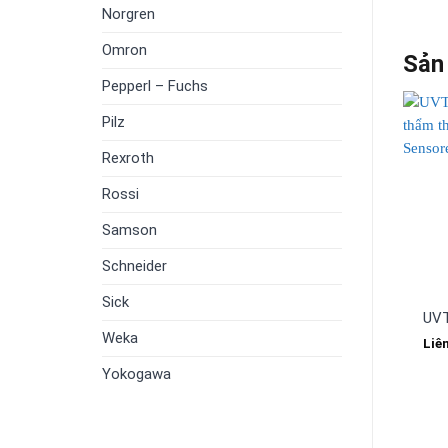
Norgren
Omron
Sản
Pepperl – Fuchs
Pilz
Rexroth
Rossi
Samson
Schneider
Sick
UVT
Weka
Liê
Yokogawa