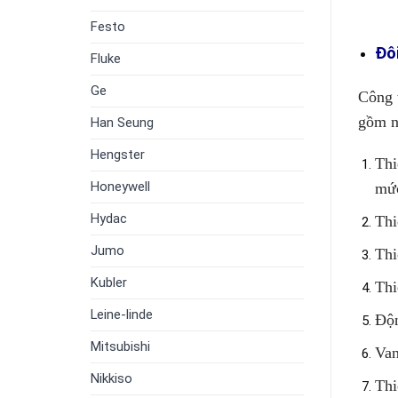
Festo
Đô
Fluke
Ge
Công 
gồm n
Han Seung
Hengster
Thi
Honeywell
mức
Hydac
Thi
Jumo
Thi
Kubler
Thi
Leine-linde
Độ
Mitsubishi
Van
Nikkiso
Thi