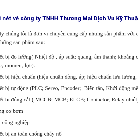
i nét về
công ty TNHH Thương Mại Dịch Vu Kỹ Thuậ
ty chúng tôi là đơn vị chuyên cung cấp những sản phẩm với ch
hững sản phẩm sau:
ết bị đo lường( Nhiệt độ , áp suất; quang, âm thanh; khoảng cá
; momen, lực).
ết bị hiệu chuẩn (hiệu chuẩn dòng, áp; hiệu chuẩn lưu lượng,
ết bị tự động (PLC; Servo, Encoder; Biến tần, Khởi động m
ết bị đóng cắt ( MCCB; MCB; ELCB; Contactor, Relay nhiệt
ng cơ bơm
 công nghiệp
ết bị an toàn chống cháy nổ