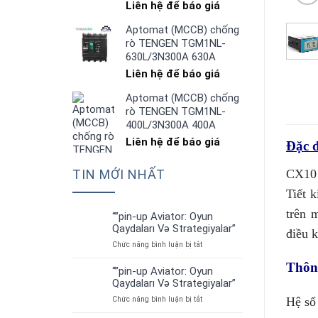
Liên hệ để báo giá
Aptomat (MCCB) chống
rò TENGEN TGM1NL-
630L/3N300A 630A
Liên hệ để báo giá
Aptomat (MCCB) chống
rò TENGEN TGM1NL-
400L/3N300A 400A
Liên hệ để báo giá
Đặc đ
CX10 
TIN MỚI NHẤT
Tiết 
trên 
“”pin-up Aviator: Oyun
01
Qaydaları Və Strategiyalar”
Th7
điều k
ở
Chức năng bình luận bị tắt
“”pin-
Thông
up
“”pin-up Aviator: Oyun
01
Aviator:
Qaydaları Və Strategiyalar”
Th7
Oyun
ở
Chức năng bình luận bị tắt
Hệ số 
Qaydaları
“”pin-
Və