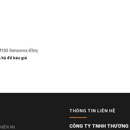
100 Sensorex đồng hồ đo 4-20mA có hiển thị
n hệ để báo giá
THÔNG TIN LIÊN HỆ
CÔNG TY TNHH THƯƠNG M
HIÊN AN