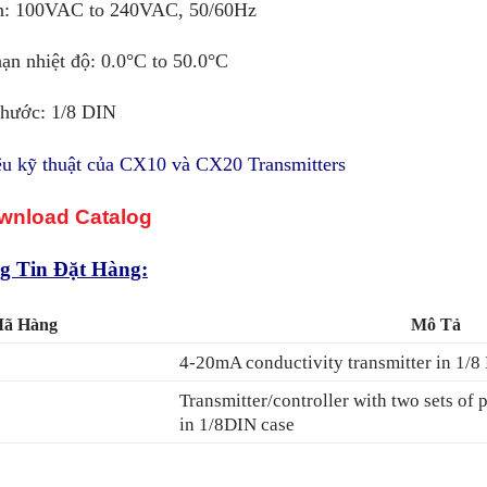
: 100VAC to 240VAC, 50/60Hz
ạn nhiệt độ: 0.0°C to 50.0°C
thước: 1/8 DIN
iệu kỹ thuật của CX10 và CX20 Transmitters
wnload Catalog
g Tin Đặt Hàng:
Mã Hàng
Mô Tả
4-20mA conductivity transmitter in 1/8
Transmitter/controller with two sets of
in 1/8DIN case