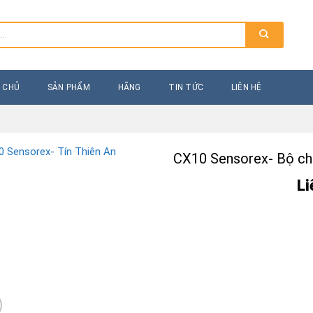
 CHỦ
SẢN PHẨM
HÃNG
TIN TỨC
LIÊN HỆ
CX10 Sensorex- Bộ chu
Li