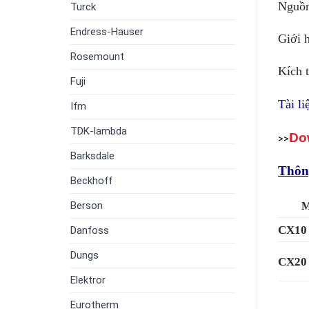
Nguồn
Turck
Endress-Hauser
Giới h
Rosemount
Kích 
Fuji
Tài l
Ifm
TDK-lambda
Do
>>
Barksdale
Thôn
Beckhoff
Berson
CX10
Danfoss
Dungs
CX20
Elektror
Eurotherm