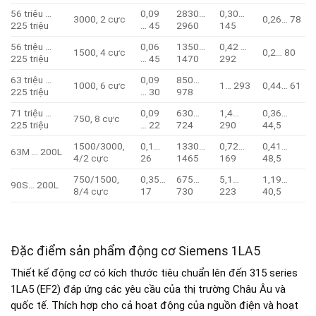
56 triệu …
0,09
2830…
0,30…
3000, 2 cực
0,26… 78
225 triệu
… 45
2960
145
56 triệu …
0,06
1350…
0,42 …
1500, 4 cực
0,2… 80
225 triệu
… 45
1470
292
63 triệu …
0,09
850…
1000, 6 cực
1… 293
0,44… 61
225 triệu
… 30
978
71 triệu …
0,09
630…
1,4…
0,36…
750, 8 cực
225 triệu
… 22
724
290
44,5
1500/3000,
0,1…
1330…
0,72…
0,41…
63M … 200L
4/2 cực
26
1465
169
48,5
750/1500,
0,35…
675…
5,1…
1,19…
90S… 200L
8/4 cực
17
730
223
40,5
Đặc điểm sản phẩm động cơ Siemens 1LA5
Thiết kế động cơ có kích thước tiêu chuẩn lên đến 315 series
1LA5 (EF2) đáp ứng các yêu cầu của thị trường Châu Âu và
quốc tế. Thích hợp cho cả hoạt động của nguồn điện và hoạt