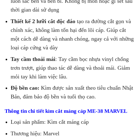
luôn sắc bén và bền bỉ. Không bị mòn hoặc gỉ sét sau
thời gian dài sử dụng
Thiết kế 2 lưỡi cắt độc đáo
tạo ra đường cắt gọn và
chính xác, không làm tổn hại đến lõi cáp. Giúp cắt
một cách dễ dàng và nhanh chóng, ngay cả với những
loại cáp cứng và dày
Tay cầm thoải mái
: Tay cầm bọc nhựa vinyl chống
trơn trượt, giúp thao tác dễ dàng và thoải mái. Giảm
mỏi tay khi làm việc lâu.
Độ bền cao:
Kìm được sản xuất theo tiêu chuẩn Nhật
Bản, đảm bảo độ bền và tuổi thọ cao.
Thông tin chi tiết kìm cắt máng cáp ME-38 MARVEL
Loại sản phẩm: Kìm cắt máng cáp
Thương hiệu: Marvel