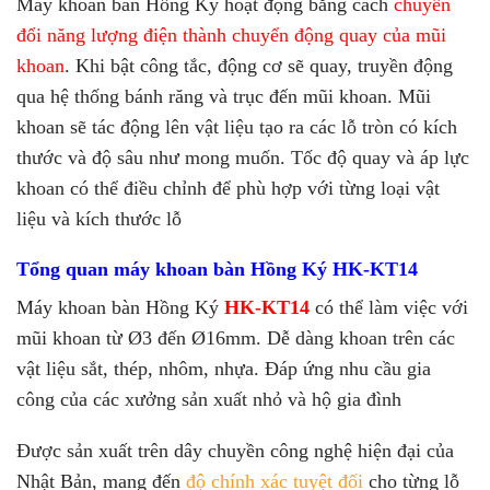
Máy khoan bàn Hồng Ký hoạt động bằng cách
chuyển
đổi năng lượng điện thành chuyển động quay của mũi
khoan
. Khi bật công tắc, động cơ sẽ quay, truyền động
qua hệ thống bánh răng và trục đến mũi khoan. Mũi
khoan sẽ tác động lên vật liệu tạo ra các lỗ tròn có kích
thước và độ sâu như mong muốn.
Tốc độ quay và áp lực
khoan có thể điều chỉnh để phù hợp với từng loại vật
liệu và kích thước lỗ
Tổng quan máy khoan bàn Hồng Ký HK-KT14
Máy khoan bàn Hồng Ký
HK-KT14
có thể
làm việc với
mũi khoan từ Ø3 đến Ø16mm. Dễ dàng khoan trên các
vật liệu sắt, thép, nhôm, nhựa. Đáp ứng nhu cầu gia
công của các xưởng sản xuất nhỏ và hộ gia đình
Được sản xuất trên dây chuyền công nghệ hiện đại của
Nhật Bản, mang đến
độ chính xác tuyệt đối
cho từng lỗ