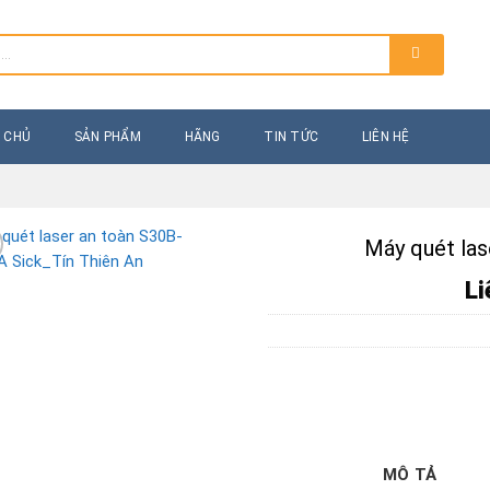
 CHỦ
SẢN PHẨM
HÃNG
TIN TỨC
LIÊN HỆ
Máy quét las
Li
MÔ TẢ