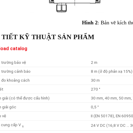
Hình 2
: Bản vẽ kích t
 TIẾT KỸ THUẬT SẢN PHẨM
oad catalog
 trường bảo vệ
2 m
i trường cảnh báo
8 m (ở độ phản xạ 15%)
i đo khoảng cách
30 m
ét
270 °
 giải (có thể được cấu hình)
30 mm, 40 mm, 50 mm,
 giải góc
0,5 °
o vệ
II (EN 50178), EN 6095
p cung cấp V
24 V DC (16,8 V DC … 3
s