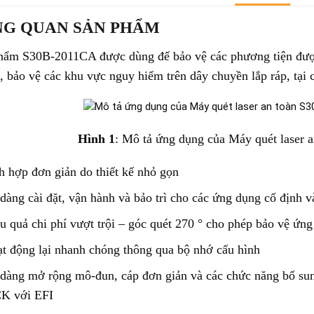
NG QUAN SẢN PHẨM
hẩm S30B-2011CA được dùng để bảo vệ các phương tiện được
o, bảo vệ các khu vực nguy hiểm trên dây chuyền lắp ráp, tạ
Hình 1
: Mô tả ứng dụng của Máy quét laser
h hợp đơn giản do thiết kế nhỏ gọn
dàng cài đặt, vận hành và bảo trì cho các ứng dụng cố định v
u quả chi phí vượt trội – góc quét 270 ° cho phép bảo vệ ứn
t động lại nhanh chóng thông qua bộ nhớ cấu hình
dàng mở rộng mô-đun, cáp đơn giản và các chức năng bổ sun
K với EFI