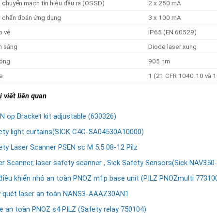
ị chuyển mạch tín hiệu đầu ra (OSSD)
2 x 250 mA
ả chẩn đoán ứng dụng
3 x 100 mA
o vệ
IP65 (EN 60529)
h sáng
Diode laser xung
óng
905 nm
e
1 (21 CFR 1040.10 và 1
 viết liên quan
N op Bracket kit adjustable (630326)
ety light curtains(SICK C4C-SA04530A10000)
ety Laser Scanner PSEN sc M 5.5 08-12 Pilz
er Scanner, laser safety scanner , Sick Safety Sensors(Sick NAV350
điều khiển nhỏ an toàn PNOZ m1p base unit (PILZ PNOZmulti 77310
 quét laser an toàn NANS3-AAAZ30AN1
le an toàn PNOZ s4 PILZ (Safety relay 750104)