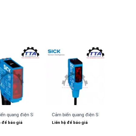
iến quang điện SICK WTF12-3P2431
Cảm biến quang điện SICK WTB9-3N116
ệ để báo giá
Liên hệ để báo giá