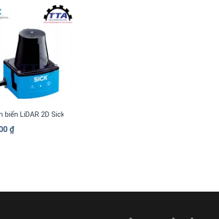
 biến LiDAR 2D Sick TIM320-1031000
000
₫