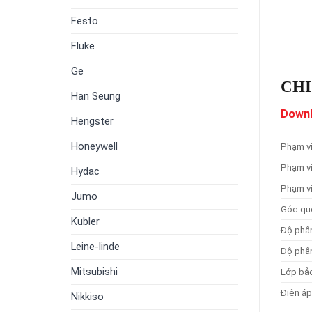
Festo
Fluke
Ge
CHI
Han Seung
Downl
Hengster
Honeywell
Phạm vi
Phạm v
Hydac
Phạm v
Jumo
Góc qu
Kubler
Độ phân
Leine-linde
Độ phân
Mitsubishi
Lớp bả
Điện á
Nikkiso