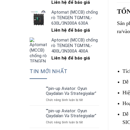
Liên hệ để báo giá
TỔ
Aptomat (MCCB) chống
rò TENGEN TGM1NL-
Sản p
630L/3N300A 630A
Liên hệ để báo giá
ra/và
Aptomat (MCCB) chống
rò TENGEN TGM1NL-
400L/3N300A 400A
Liên hệ để báo giá
Tíc
TIN MỚI NHẤT
Dễ 
“”pin-up Aviator: Oyun
01
Hiệ
Qaydaları Və Strategiyalar”
Th7
ở
Chức năng bình luận bị tắt
Hoạ
“”pin-
up
“”pin-up Aviator: Oyun
01
Dễ 
Aviator:
Qaydaları Və Strategiyalar”
Th7
Oyun
SIC
ở
Chức năng bình luận bị tắt
Qaydaları
“”pin-
Və