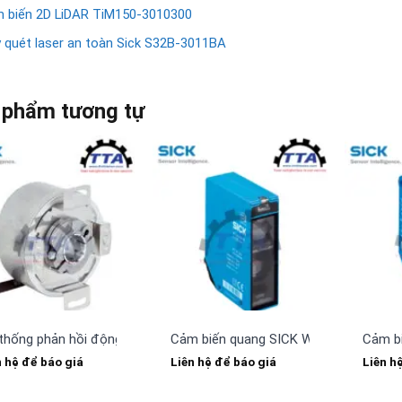
 biến 2D LiDAR TiM150-3010300
 quét laser an toàn Sick S32B-3011BA
 phẩm tương tự
thống phản hồi động cơ SICK SFS60S-HLKT0K02
Cảm biến quang SICK WT24-2B440
Cảm b
n hệ để báo giá
Liên hệ để báo giá
Liên h