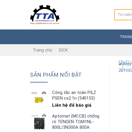
Skip
to
Tìm
content
kiếm:
TRANG
Trang chủ
/
SICK
SẢN PHẨM NỔI BẬT
Công tắc an toàn PILZ
PSEN cs2.1n (540153)
Liên hệ để báo giá
Aptomat (MCCB) chống
rò TENGEN TGM1NL-
800L/3N300A 800A