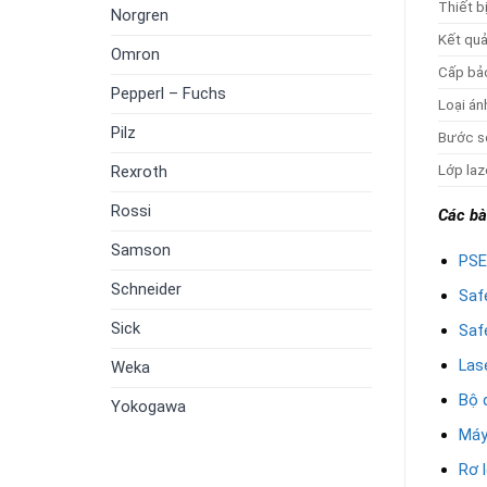
Thiết b
Norgren
Kết qu
Omron
Cấp bả
Pepperl – Fuchs
Loại án
Pilz
Bước s
Rexroth
Lớp laz
Rossi
Các bài
Samson
PSE
Schneider
Saf
Sick
Saf
Las
Weka
Bộ 
Yokogawa
Máy
Rơ 