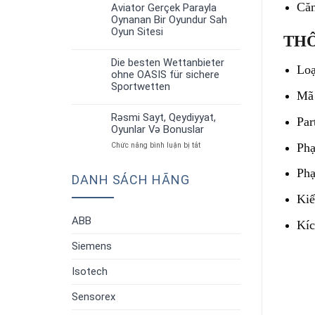
up
Căn
Strategiyalar”
Aviator Gerçek Parayla
30
Aviator:
Oynanan Bir Oyundur Sah
Th6
Oyun
Oyun Sitesi
THÔ
Qaydaları
Və
Strategiyalar”
Die besten Wettanbieter
30
Loạ
ohne OASIS für sichere
Th6
Sportwetten
Mã
Rəsmi Sayt, Qeydiyyat,
Par
30
Oyunlar Və Bonuslar
Th6
ở
Phạ
Chức năng bình luận bị tắt
Rəsmi
Sayt,
Phạ
DANH SÁCH HÃNG
Qeydiyyat,
Oyunlar
Kiể
Və
Bonuslar
ABB
Kíc
Siemens
Isotech
Sensorex