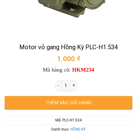
Motor vỏ gang Hồng Ký PLC-H1.534
1.000
₫
Mã hàng cũ:
HKM234
Motor vỏ gang Hồng Ký PLC-H1.534 số l
THÊM VÀO GIỎ HÀNG
Mã:
PLC-H1.534
Danh mục:
HỒNG KÝ