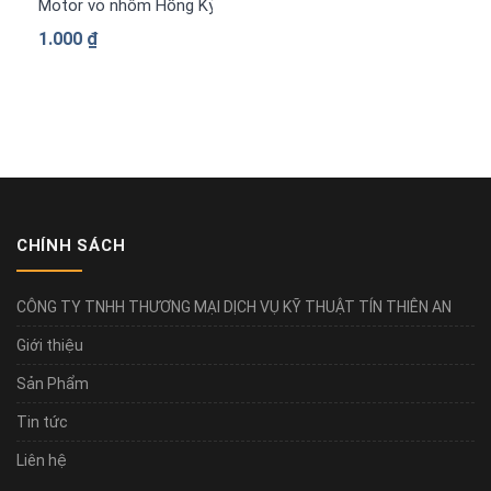
Motor vỏ nhôm Hồng Ký PLA-H1534
1.000
₫
CHÍNH SÁCH
CÔNG TY TNHH THƯƠNG MẠI DỊCH VỤ KỸ THUẬT TÍN THIÊN AN
Giới thiệu
Sản Phẩm
Tin tức
Liên hệ