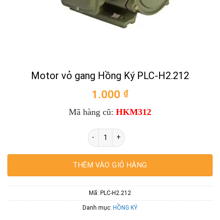
Motor vỏ gang Hồng Ký PLC-H2.212
1.000
₫
Mã hàng cũ:
HKM312
Motor vỏ gang Hồng Ký PLC-H2.212 số l
THÊM VÀO GIỎ HÀNG
Mã:
PLC-H2.212
Danh mục:
HỒNG KÝ