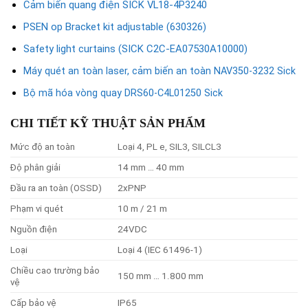
Cảm biến quang điện SICK VL18-4P3240
PSEN op Bracket kit adjustable (630326)
Safety light curtains (SICK C2C-EA07530A10000)
Máy quét an toàn laser, cảm biến an toàn NAV350-3232 Sick
Bộ mã hóa vòng quay DRS60-C4L01250 Sick
CHI TIẾT KỸ THUẬT SẢN PHẨM
Mức độ an toàn
Loại 4, PL e, SIL3, SILCL3
Độ phân giải
14 mm … 40 mm
Đầu ra an toàn (OSSD)
2xPNP
Phạm vi quét
10 m / 21 m
Nguồn điện
24VDC
Loại
Loại 4 (IEC 61496-1)
Chiều cao trường bảo
150 mm … 1.800 mm
vệ
Cấp bảo vệ
IP65