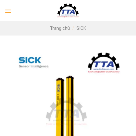
Skip
to
content
Trang chủ
/
SICK