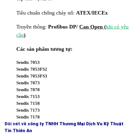
Tiêu chuẩn chống cháy nổ:
ATEX/IECEx
Truyền thông:
Profibus DP/
Can Open (
khi có yêu
cầu
)
Các sản phẩm tương tự:
Sendix 7053
Sendix 7053FS2
Sendix 7053FS3
Sendix 7073
Sendix 7078
Sendix 7153
Sendix 7158
Sendix 7173
Sendix 7178
Đôi nét về
công ty TNHH Thương Mại Dịch Vu Kỹ Thuật
Tín Thiên An