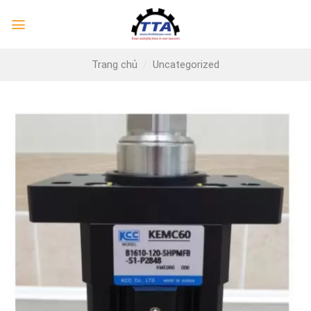
Skip
to
content
Trang chủ
/
Uncategorized