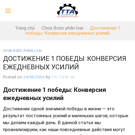
Skip
to
content
Trang chủ
/
Chưa được phân loại
/
Достижение 1
победы: Конверсия ежедневных усилий
CHƯA ĐƯỢC PHÂN LOẠI
ДОСТИЖЕНИЕ 1 ПОБЕДЫ: КОНВЕРСИЯ
ЕЖЕДНЕВНЫХ УСИЛИЙ
Posted on
24/06/2026
by
Tín Thiên An
Достижение 1 победы: Конверсия
ежедневных усилий
Достижение одной значимой победы в жизни — это
результат постоянных усилий и маленьких шагов, которые
мы делаем каждый день. В данной статье мы
проанализируем, как наши повседневные действия могут