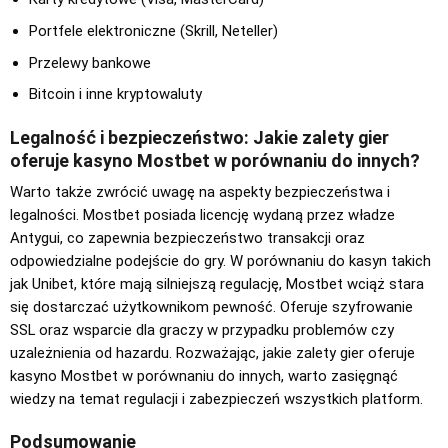
Portfele elektroniczne (Skrill, Neteller)
Przelewy bankowe
Bitcoin i inne kryptowaluty
Legalność i bezpieczeństwo: Jakie zalety gier
oferuje kasyno Mostbet w porównaniu do innych?
Warto także zwrócić uwagę na aspekty bezpieczeństwa i
legalności. Mostbet posiada licencję wydaną przez władze
Antygui, co zapewnia bezpieczeństwo transakcji oraz
odpowiedzialne podejście do gry. W porównaniu do kasyn takich
jak Unibet, które mają silniejszą regulację, Mostbet wciąż stara
się dostarczać użytkownikom pewność. Oferuje szyfrowanie
SSL oraz wsparcie dla graczy w przypadku problemów czy
uzależnienia od hazardu. Rozważając, jakie zalety gier oferuje
kasyno Mostbet w porównaniu do innych, warto zasięgnąć
wiedzy na temat regulacji i zabezpieczeń wszystkich platform.
Podsumowanie