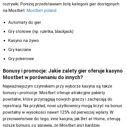
rozrywki. Poniżej przedstawiam listę kategorii gier dostępnych
na Mostbet:
Mostbet poland
Automaty do gier
Gry stołowe (np. ruletka, blackjack)
Kasyno na żywo
Gry karciane
Gry pokerowe
Bonusy i promocje: Jakie zalety gier oferuje kasyno
Mostbet w porównaniu do innych?
Najważniejszym czynnikiem przy wyborze kasyna są także
bonusy i promocje. Mostbet oferuje atrakcyjne pakiety
powitalne, które przyciągają nowych graczy i zachęcają do
rejestracji. Na przykład, nowi użytkownicy mogą liczyć na bonus
powitalny w wysokości nawet 125% od pierwszej wpłaty. W
przeciwieństwie do tego, inne kasyna, jak Bet at Home, oferują
niższe bonusy, co sprawia, że Mostbet jest bardziej