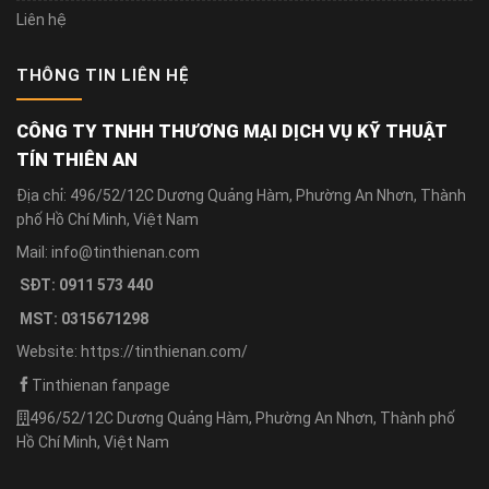
Liên hệ
THÔNG TIN LIÊN HỆ
CÔNG TY TNHH THƯƠNG MẠI DỊCH VỤ KỸ THUẬT
TÍN THIÊN AN
Địa chỉ: 496/52/12C Dương Quảng Hàm, Phường An Nhơn, Thành
phố Hồ Chí Minh, Việt Nam
Mail: info@tinthienan.com
SĐT: 0911 573 440
MST: 0315671298
Website: https://tinthienan.com/
Tinthienan fanpage
496/52/12C Dương Quảng Hàm, Phường An Nhơn, Thành phố
Hồ Chí Minh, Việt Nam