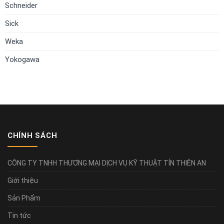
Schneider
Sick
Weka
Yokogawa
CHÍNH SÁCH
CÔNG TY TNHH THƯƠNG MẠI DỊCH VỤ KỸ THUẬT TÍN THIÊN AN
Giới thiệu
Sản Phẩm
Tin tức