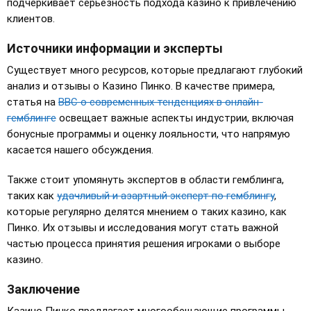
подчеркивает серьезность подхода казино к привлечению
клиентов.
Источники информации и эксперты
Существует много ресурсов, которые предлагают глубокий
анализ и отзывы о Казино Пинко. В качестве примера,
статья на
BBC о современных тенденциях в онлайн-
гемблинге
освещает важные аспекты индустрии, включая
бонусные программы и оценку лояльности, что напрямую
касается нашего обсуждения.
Также стоит упомянуть экспертов в области гемблинга,
таких как
удачливый и азартный эксперт по гемблингу
,
которые регулярно делятся мнением о таких казино, как
Пинко. Их отзывы и исследования могут стать важной
частью процесса принятия решения игроками о выборе
казино.
Заключение