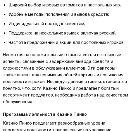
Широкий выбор игровых автоматов и настольных игр;
Удобные методы пополнения и вывода средств;
Индивидуальный подход к клиентам;
Поддержка на нескольких языках, включая русский;
Частота предложений и акций для постоянных игроков.
Несмотря на положительные отзывы, есть и негативные
аспекты, связанные с задержками вывода средств и
сложностями в обслуживании клиентов. Эти факторы
также важны для понимания общей картины и повышения
лояльности игроков. Исследуя данные отзывы, становится
понятно, что, хотя Казино Пинко и предлагает богатый
ассортимент продуктов, необходима работа над качеством
обслуживания.
Программа лояльности Казино Пинко
Казино Пинко предлагает разнообразные уровни
программы лояльности, направленные на удержание