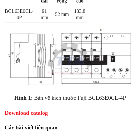
dài
rộng
cao
BCL63E0CL-
91
133.8
52 mm
4P
mm
mm
Hình 1
: Bản vẽ kích thước Fuji BCL63E0CL-4P
Download catalog
Các bài viết liên quan