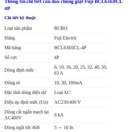
Thông tin chi tiết
cầu dao chống giật Fuji BCL63E0CL
4P
Chi tiết kỹ thuật
Loại sản phẩm
RCBO
Hãng
Fuji Electric
Mã hàng
BCL63E0CL-4P
Số cực
4P
6, 10, 16, 20, 25, 32, 40, 50,
Dòng định mức
63 A
Dòng rò
10, 30, 100mA
Đặc tính dòng điện dư
Loại AC
Điện áp định mức (Un)
AC230/400 V
Dòng cắt ngắn mạch tại
6 kA
AC400V
Dòng ngắt tức thời
5 ～ 10 In