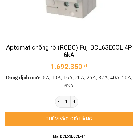
Aptomat chống rò (RCBO) Fuji BCL63E0CL 4P
6kA
1.692.350
₫
Dòng định mức
: 6A, 10A, 16A, 20A, 25A, 32A, 40A, 50A,
63A
Aptomat chống rò (RCBO) Fuji BCL63E0CL
THÊM VÀO GIỎ HÀNG
Mã:
BCL63E0CL-4P