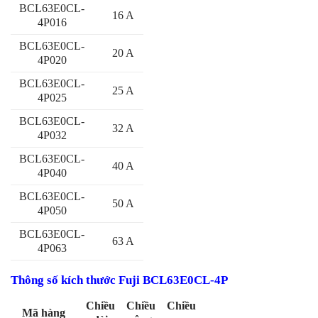
BCL63E0CL-
16 A
4P016
BCL63E0CL-
20 A
4P020
BCL63E0CL-
25 A
4P025
BCL63E0CL-
32 A
4P032
BCL63E0CL-
40 A
4P040
BCL63E0CL-
50 A
4P050
BCL63E0CL-
63 A
4P063
Thông số kích thước Fuji BCL63E0CL-4P
Chiều
Chiều
Chiều
Mã hàng