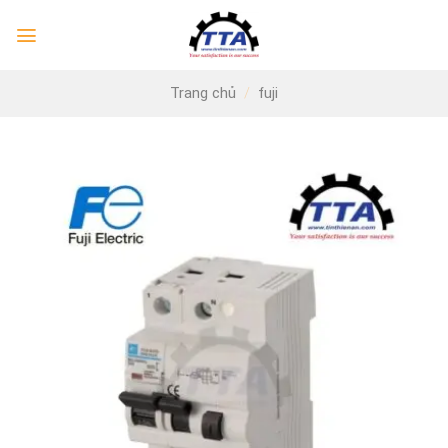
Skip
to
content
Trang chủ
/
fuji