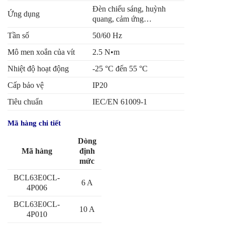
Đèn chiếu sáng, huỳnh
Ứng dụng
quang, cảm ứng…
Tần số
50/60 Hz
Mô men xoắn của vít
2.5 N•m
Nhiệt độ hoạt động
-25 °C đến 55 °C
Cấp bảo vệ
IP20
Tiêu chuẩn
IEC/EN 61009-1
Mã hàng chi tiết
Dòng
Mã hàng
định
mức
BCL63E0CL-
6 A
4P006
BCL63E0CL-
10 A
4P010