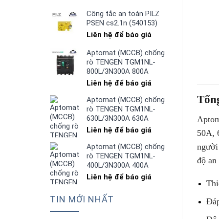
Công tắc an toàn PILZ
PSEN cs2.1n (540153)
Liên hệ để báo giá
Aptomat (MCCB) chống
rò TENGEN TGM1NL-
800L/3N300A 800A
Liên hệ để báo giá
Tổn
Aptomat (MCCB) chống
rò TENGEN TGM1NL-
630L/3N300A 630A
Aptom
Liên hệ để báo giá
50A, 
người 
Aptomat (MCCB) chống
rò TENGEN TGM1NL-
độ an 
400L/3N300A 400A
Liên hệ để báo giá
Thi
TIN MỚI NHẤT
Đáp