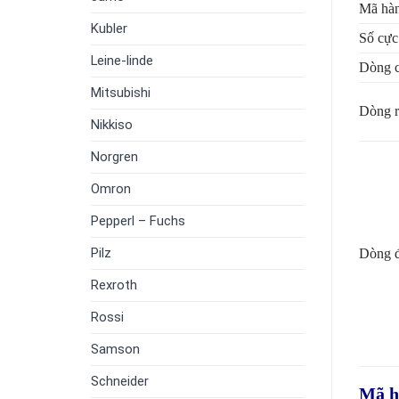
Mã hà
Kubler
Số cực
Leine-linde
Dòng c
Mitsubishi
Dòng r
Nikkiso
Norgren
Omron
Pepperl – Fuchs
Pilz
Dòng 
Rexroth
Rossi
Samson
Schneider
Mã hà