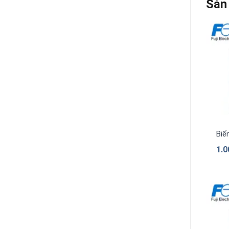
Sản
Biế
1.