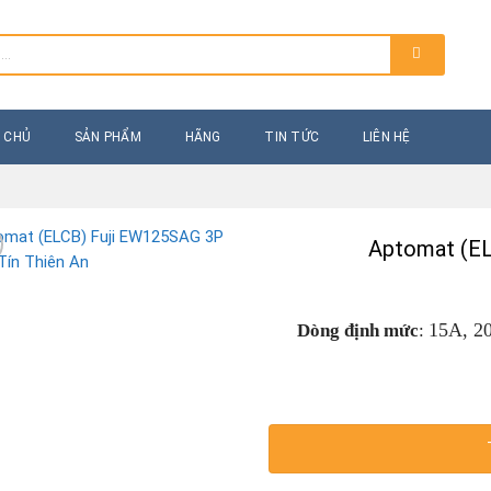
 CHỦ
SẢN PHẨM
HÃNG
TIN TỨC
LIÊN HỆ
Aptomat (E
15A, 2
Dòng định mức
: