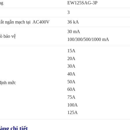
ng
EW125SAG-3P
3
ắt ngắn mạch tại AC400V
36 kA
30 mA
ò bảo vệ
100/300/500/1000 mA
15A
20A
30A
40A
50A
định mức
60A
75A
100A
125A
ng chi tiết