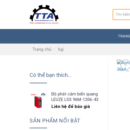
Skip
to
Tìm
content
kiếm:
TRANG
Trang chủ
/
fuji
Có thể bạn thích…
Bộ phát cảm biến quang
LEUZE LSS 96M-1206-43
Liên hệ để báo giá
SẢN PHẨM NỔI BẬT