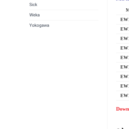
Sick
M
Weka
EW1
Yokogawa
EW1
EW1
EW1
EW1
EW1
EW1
EW1
EW1
Downl