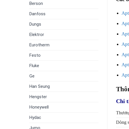
Berson
Apt
Danfoss
Apt
Dungs
Apt
Elektror
Apt
Eurotherm
Apt
Festo
Apt
Fluke
Ap
Ge
Han Seung
Thôn
Hengster
Chi t
Honeywell
Thương
Hydac
Dòng 
Jumo