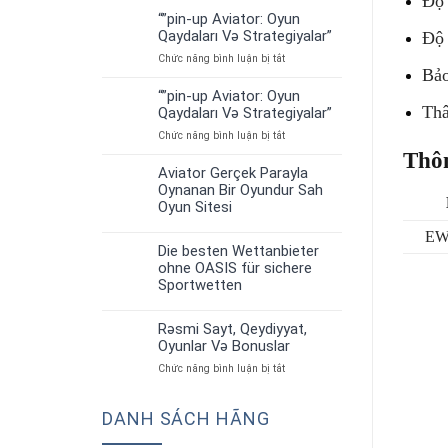
Độ 
“”pin-up Aviator: Oyun
01
Qaydaları Və Strategiyalar”
Độ 
Th7
ở
Chức năng bình luận bị tắt
Bảo
“”pin-
up
“”pin-up Aviator: Oyun
01
Aviator:
Thâ
Qaydaları Və Strategiyalar”
Th7
Oyun
ở
Chức năng bình luận bị tắt
Qaydaları
“”pin-
Və
Thô
up
Strategiyalar”
Aviator Gerçek Parayla
30
Aviator:
Oynanan Bir Oyundur Sah
Th6
Oyun
Oyun Sitesi
Qaydaları
Və
EW
Strategiyalar”
Die besten Wettanbieter
30
ohne OASIS für sichere
Th6
Sportwetten
Rəsmi Sayt, Qeydiyyat,
30
Oyunlar Və Bonuslar
Th6
ở
Chức năng bình luận bị tắt
Rəsmi
Sayt,
DANH SÁCH HÃNG
Qeydiyyat,
Oyunlar
Və