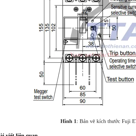
Hình 1
: Bản vẽ kích thước Fuj
ài viết liên quan