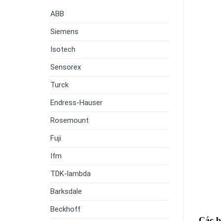
Bonuslar
ABB
Siemens
Isotech
Sensorex
Turck
Endress-Hauser
Rosemount
Fuji
Ifm
TDK-lambda
Barksdale
Beckhoff
Các b