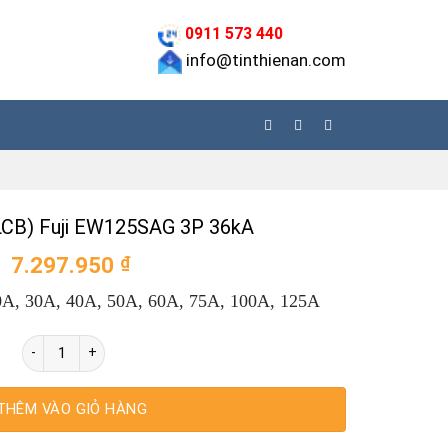
0911 573 440
info@tinthienan.com
LCB) Fuji EW125SAG 3P 36kA
7.297.950
₫
0A, 30A, 40A, 50A, 60A, 75A, 100A, 125A
Aptomat (ELCB) Fuji EW125SAG 3P 36kA số lượng
THÊM VÀO GIỎ HÀNG