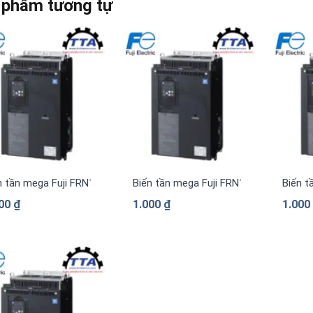
 phẩm tương tự
n tần mega Fuji FRN1480G2S-4G 3 pha 380 V
Biến tần mega Fuji FRN1385G2S-4G 3 
Biến t
000
₫
1.000
₫
1.00