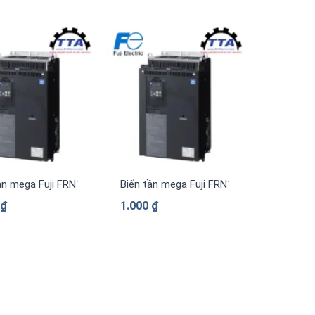
pha 380 V
ần mega Fuji FRN1169G2S-4G 3 pha 380 V
Biến tần mega Fuji FRN1039G2S-4G 3 pha
0
₫
1.000
₫