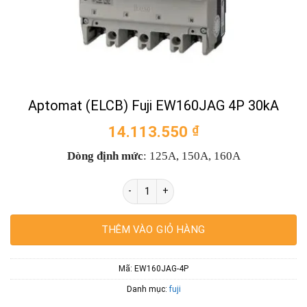
Aptomat (ELCB) Fuji EW160JAG 4P 30kA
14.113.550
₫
Dòng định mức
:
125A, 150A, 160A
Aptomat (ELCB) Fuji EW160JAG 4P 30kA s
THÊM VÀO GIỎ HÀNG
Mã:
EW160JAG-4P
Danh mục:
fuji