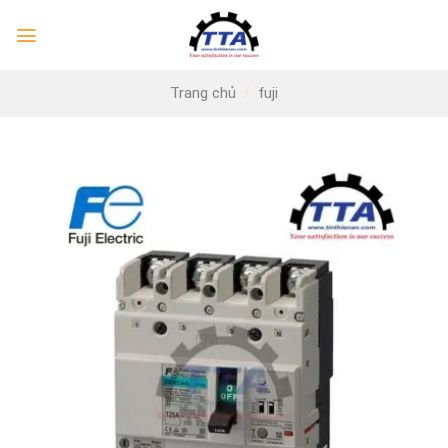
Skip
to
content
Trang chủ
/
fuji