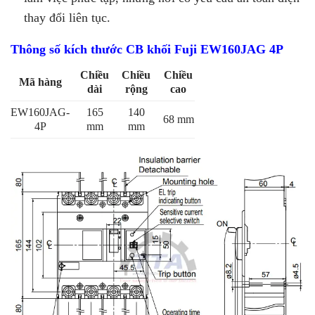
thay đổi liên tục.
Thông số kích thước CB khối Fuji EW160JAG 4P
Chiều
Chiều
Chiều
Mã hàng
dài
rộng
cao
EW160JAG-
165
140
68 mm
4P
mm
mm