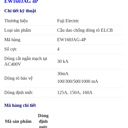
EW160JAG 4P
Chi tiết kỹ thuật
Thương hiệu
Fuji Electric
Loại sản phẩm
Cầu dao chống dòng rò ELCB
Mã hàng
EW160JAG-4P
Số cực
4
Dòng cắt ngắn mạch tại
30 kA
AC400V
30mA
Dòng rò bảo vệ
100/300/500/1000 mA
Dòng định mức
125A, 150A, 160A
Mã hàng chi tiết
Dòng
Mã sản phẩm
định
mức