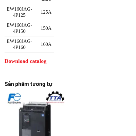
EW160JAG-
125A
4P125
EW160JAG-
150A
4P150
EW160JAG-
160A
4P160
Download catalog
Sản phẩm tương tự