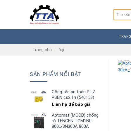
Skip
to
Tìm
content
kiếm:
TRANG
Trang chủ
/
fuji
SẢN PHẨM NỔI BẬT
Công tắc an toàn PILZ
PSEN cs2.1n (540153)
Liên hệ để báo giá
Aptomat (MCCB) chống
rò TENGEN TGM1NL-
800L/3N300A 800A