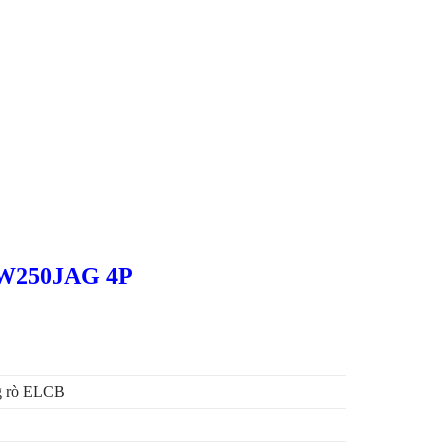
i EW250JAG 4P
g rò ELCB