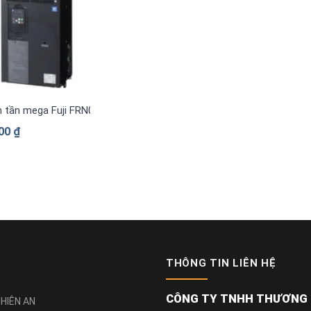
n tần mega Fuji FRN0840G2S-4G 3 pha 380 V
000
₫
THÔNG TIN LIÊN HỆ
CÔNG TY TNHH THƯƠNG M
HIÊN AN