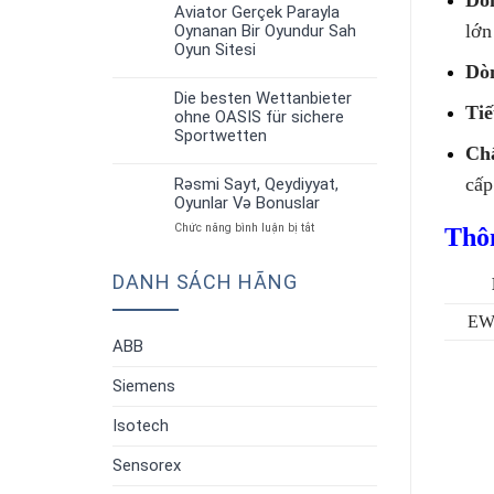
up
Strategiyalar”
Aviator Gerçek Parayla
30
Aviator:
lớn
Oynanan Bir Oyundur Sah
Th6
Oyun
Oyun Sitesi
Qaydaları
Dòn
Və
Strategiyalar”
Die besten Wettanbieter
30
Tiế
ohne OASIS für sichere
Th6
Sportwetten
Ch
cấp
Rəsmi Sayt, Qeydiyyat,
30
Oyunlar Və Bonuslar
Th6
ở
Chức năng bình luận bị tắt
Thô
Rəsmi
Sayt,
DANH SÁCH HÃNG
Qeydiyyat,
Oyunlar
Və
EW
Bonuslar
ABB
Siemens
Isotech
Sensorex