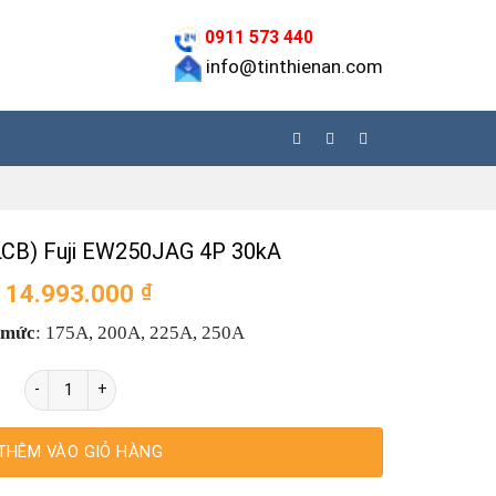
0911 573 440
info@tinthienan.com
LCB) Fuji EW250JAG 4P 30kA
14.993.000
₫
 mức
:
175A, 200A, 225A, 250A
Aptomat (ELCB) Fuji EW250JAG 4P 30kA số lượng
THÊM VÀO GIỎ HÀNG