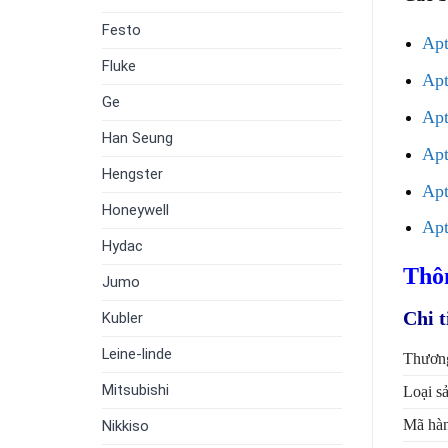
Festo
Ap
Fluke
Ap
Ge
Ap
Han Seung
Ap
Hengster
Ap
Honeywell
Ap
Hydac
Thôn
Jumo
Chi t
Kubler
Leine-linde
Thương
Mitsubishi
Loại s
Mã hà
Nikkiso