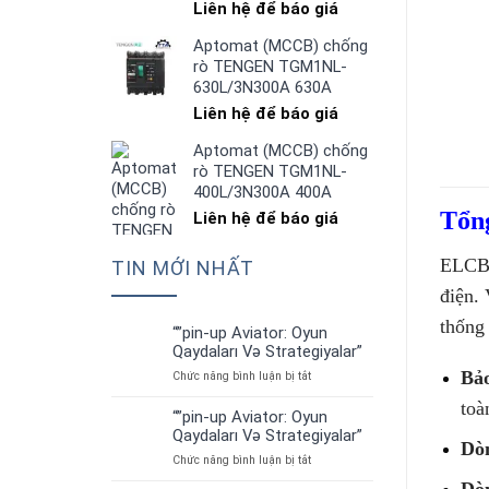
Liên hệ để báo giá
Aptomat (MCCB) chống
rò TENGEN TGM1NL-
630L/3N300A 630A
Liên hệ để báo giá
Aptomat (MCCB) chống
rò TENGEN TGM1NL-
400L/3N300A 400A
Tổn
Liên hệ để báo giá
ELCB 
TIN MỚI NHẤT
điện.
thống
“”pin-up Aviator: Oyun
01
Qaydaları Və Strategiyalar”
Th7
Bảo
ở
Chức năng bình luận bị tắt
“”pin-
toà
up
“”pin-up Aviator: Oyun
01
Aviator:
Qaydaları Və Strategiyalar”
Th7
Dòn
Oyun
ở
Chức năng bình luận bị tắt
Qaydaları
“”pin-
Və
Dò