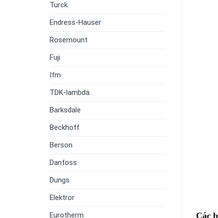
Turck
Endress-Hauser
Rosemount
Fuji
Ifm
TDK-lambda
Barksdale
Beckhoff
Berson
Danfoss
Dungs
Elektror
Eurotherm
Các b