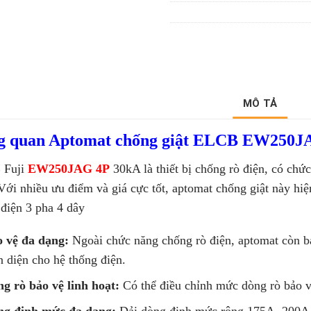
MÔ TẢ
g quan
Aptomat chống giật ELCB EW250J
Fuji
EW250JAG
4P
30kA là thiết bị chống rò điện, có chứ
 Với nhiều ưu điểm và giá cực tốt, aptomat chống giật này hi
 điện 3 pha 4 dây
 vệ đa dạng:
Ngoài chức năng chống rò điện, aptomat còn b
n diện cho hệ thống điện.
g rò bảo vệ linh hoạt:
Có thể điều chỉnh mức dòng rò bả
ng định mức đa dạng:
Dải dòng định mức rộng 175A, 200A, 