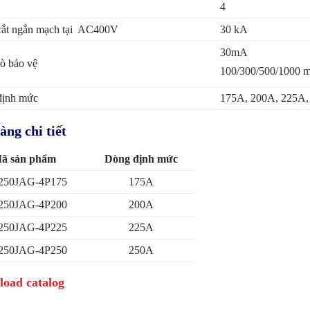
4
ắt ngắn mạch tại AC400V
30 kA
30mA
ò bảo vệ
100/300/500/1000 
định mức
175A, 200A, 225A,
ng chi tiết
ã sản phẩm
Dòng định mức
50JAG-4P175
175A
50JAG-4P200
200A
50JAG-4P225
225A
50JAG-4P250
250A
oad catalog