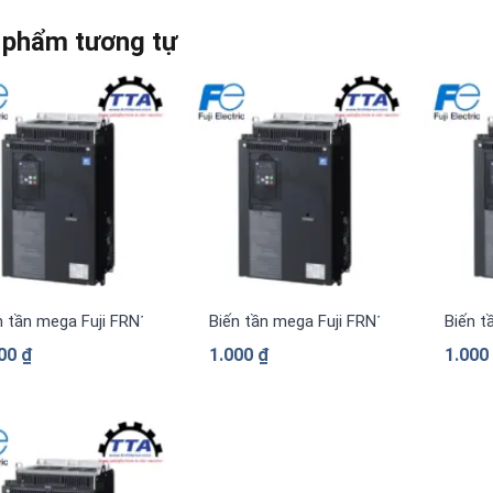
 phẩm tương tự
n tần mega Fuji FRN1480G2S-4G 3 pha 380 V
Biến tần mega Fuji FRN1385G2S-4G 3 
Biến t
000
₫
1.000
₫
1.00