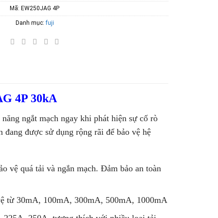
Mã:
EW250JAG 4P
Danh mục:
fuji
AG 4P 30kA
c năng ngắt mạch ngay khi phát hiện sự cố rò
ện đang được sử dụng rộng rãi để bảo vệ hệ
ảo vệ quá tải và ngắn mạch. Đảm bảo an toàn
o vệ từ 30mA, 100mA, 300mA, 500mA, 1000mA
225A, 250A, tương thích với nhiều loại tải