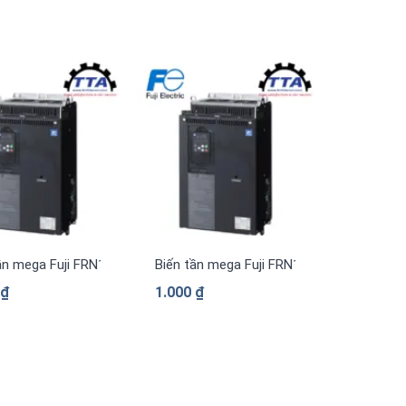
pha 380 V
ần mega Fuji FRN1169G2S-4G 3 pha 380 V
Biến tần mega Fuji FRN1039G2S-4G 3 pha
0
₫
1.000
₫