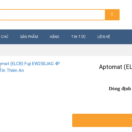
 CHỦ
SẢN PHẨM
HÃNG
TIN TỨC
LIÊN HỆ
Aptomat (E
Dòng định