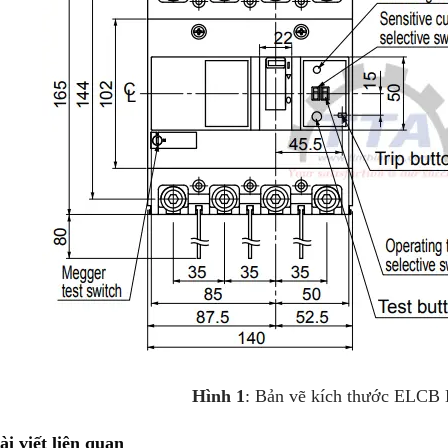
Hình 1
: Bản vẽ kích thước ELC
ài viết liên quan