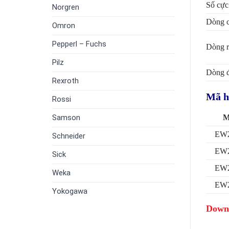
Số cực
Norgren
Dòng c
Omron
Pepperl – Fuchs
Dòng r
Pilz
Dòng 
Rexroth
Mã hà
Rossi
M
Samson
EW2
Schneider
EW2
Sick
EW2
Weka
EW2
Yokogawa
Downl