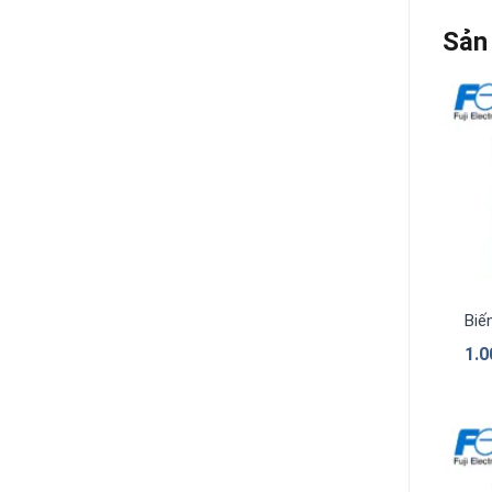
Sản
Biế
1.