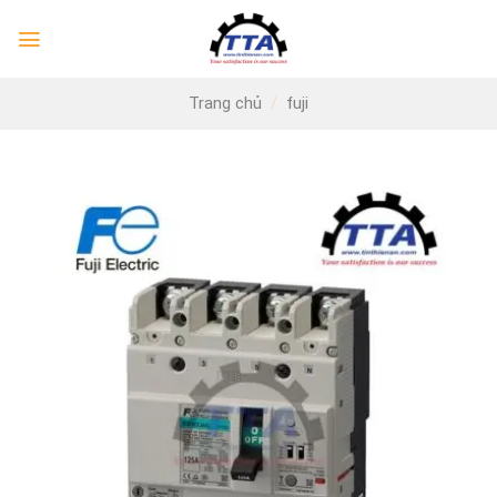
Skip
to
content
Trang chủ
/
fuji