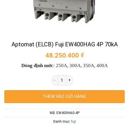
Aptomat (ELCB) Fuji EW400HAG 4P 70kA
48.250.400
₫
Dòng định mức
:
2
50A, 300A, 350A, 400A
Aptomat (ELCB) Fuji EW400HAG 4P 70kA 
THÊM VÀO GIỎ HÀNG
Mã:
EW400HAG-4P
Danh mục:
fuji