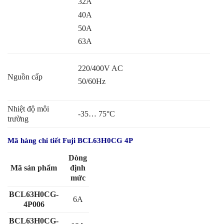
32A
40A
50A
63A
220/400V AC
Nguồn cấp
50/60Hz
Nhiệt độ môi
-35… 75
°
C
trường
Mã hàng chi tiết Fuji BCL63H0CG 4P
Dòng
Mã sản phẩm
định
mức
BCL63H0CG-
6A
4P006
BCL63H0CG-