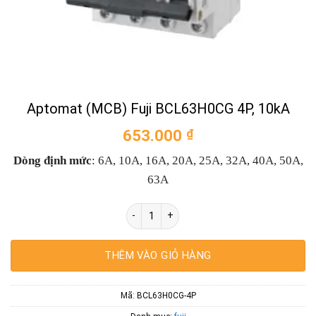
Aptomat (MCB) Fuji BCL63H0CG 4P, 10kA
653.000
₫
Dòng định mức
: 6A, 10A, 16A, 20A, 25A, 32A, 40A, 50A,
63A
Aptomat (MCB) Fuji BCL63H0CG 4P, 10kA 
THÊM VÀO GIỎ HÀNG
Mã:
BCL63H0CG-4P