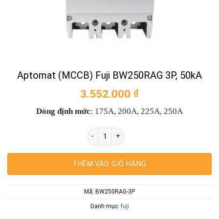
Aptomat (MCCB) Fuji BW250RAG 3P, 50kA
3.552.000
₫
Dòng định mức
: 175A, 200A, 225A, 250A
Aptomat (MCCB) Fuji BW250RAG 3P, 50kA 
THÊM VÀO GIỎ HÀNG
Mã:
BW250RAG-3P
Danh mục:
fuji