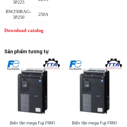
3P225
BW250RAG-
250A
3P250
Download catalog
Sản phẩm tương tự
Biến tần mega Fuji FRN1480G2S-4G 3 pha 380 V
Biến tần mega Fuji FRN1385