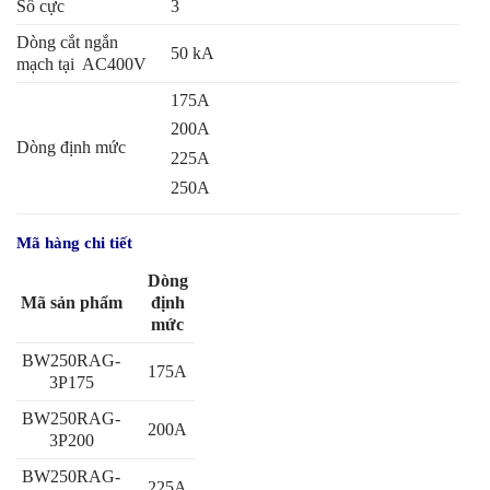
Số cực
3
Dòng cắt ngắn
50 kA
mạch tại AC400V
175A
200A
Dòng định mức
225A
250A
Mã hàng chi tiết
Dòng
Mã sản phẩm
định
mức
BW250RAG-
175A
3P175
BW250RAG-
200A
3P200
BW250RAG-
225A