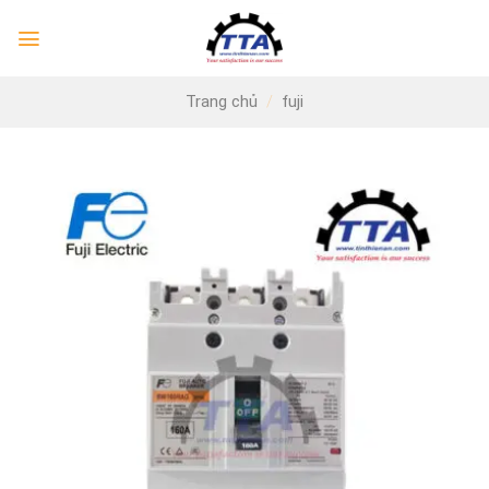
Skip
to
content
Trang chủ
/
fuji