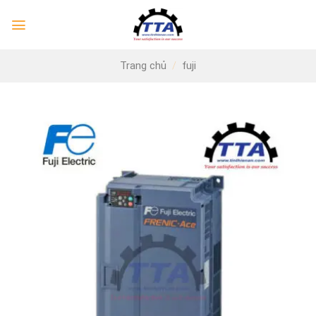
Skip
to
content
Trang chủ
/
fuji