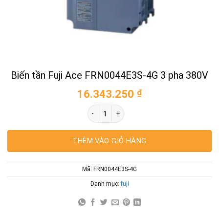
Biến tần Fuji Ace FRN0044E3S-4G 3 pha 380V
16.343.250
₫
Biến tần Fuji Ace FRN0044E3S-4G 3 pha 3
THÊM VÀO GIỎ HÀNG
Mã:
FRN0044E3S-4G
Danh mục:
fuji