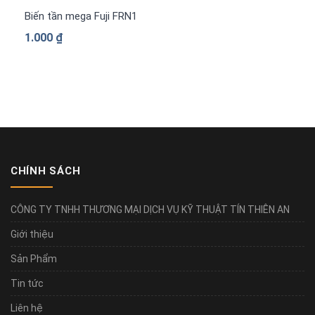
Biến tần mega Fuji FRN1480G2S-4G 3 pha 380 V
1.000
₫
CHÍNH SÁCH
CÔNG TY TNHH THƯƠNG MẠI DỊCH VỤ KỸ THUẬT TÍN THIÊN AN
Giới thiệu
Sản Phẩm
Tin tức
Liên hệ