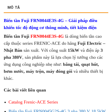
MÔ TẢ
Biến tần Fuji FRN0044E3S-4G – Giải pháp điều
khiển tốc độ động cơ thông minh, tiết kiệm điện
Biến tần Fuji
FRN0044E3S-4G
là dòng biến tần cao
cấp thuộc series FRENIC-ACE do hãng
Fuji Electric –
Nhật Bản
sản xuất. Với công suất
15kW
và điện áp
3
pha 380V
, sản phẩm này là lựa chọn lý tưởng cho các
ứng dụng công nghiệp nhẹ như:
băng tải, quạt hút,
bơm nước, máy trộn, máy đóng gói
và nhiều thiết bị
khác.
Các bài viết liên quan
Catalog Frenic-ACE Series
Biến tần Fuji FRN0045G2S-4G 3 pha 380 V 18.5kW