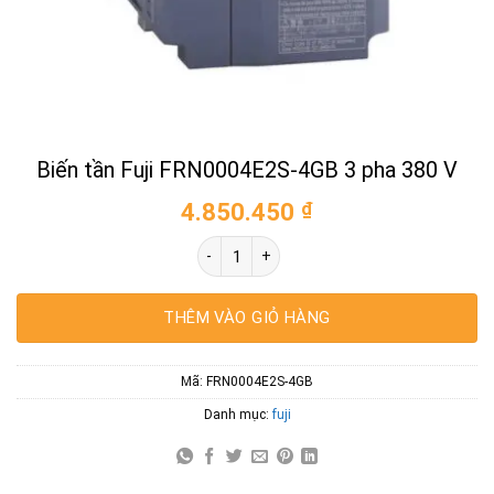
Biến tần Fuji FRN0004E2S-4GB 3 pha 380 V
4.850.450
₫
Biến tần Fuji FRN0004E2S-4GB 3 pha 380 
THÊM VÀO GIỎ HÀNG
Mã:
FRN0004E2S-4GB
Danh mục:
fuji