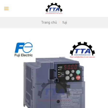
Skip
to
content
Trang chủ
/
fuji