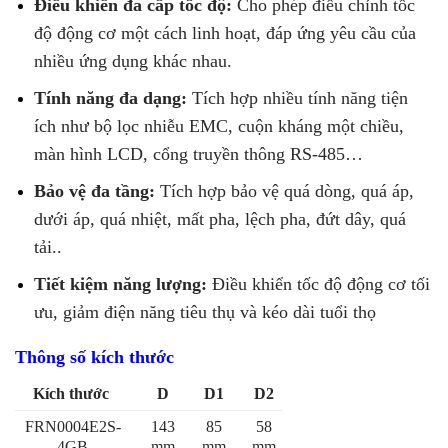
Điều khiển đa cấp tốc độ:
Cho phép điều chỉnh tốc
độ động cơ một cách linh hoạt, đáp ứng yêu cầu của
nhiều ứng dụng khác nhau.
Tính năng đa dạng:
Tích hợp nhiều tính năng tiện
ích như bộ lọc nhiễu EMC, cuộn kháng một chiều,
màn hình LCD, cổng truyền thông RS-485…
Bảo vệ đa tầng:
Tích hợp bảo vệ quá dòng, quá áp,
dưới áp, quá nhiệt, mất pha, lệch pha, đứt dây, quá
tải..
Tiết kiệm năng lượng:
Điều khiển tốc độ động cơ tối
ưu, giảm điện năng tiêu thụ và kéo dài tuổi thọ
Thông số kích thước
Kích thước
D
D1
D2
FRN0004E2S-
143
85
58
4GB
mm
mm
mm