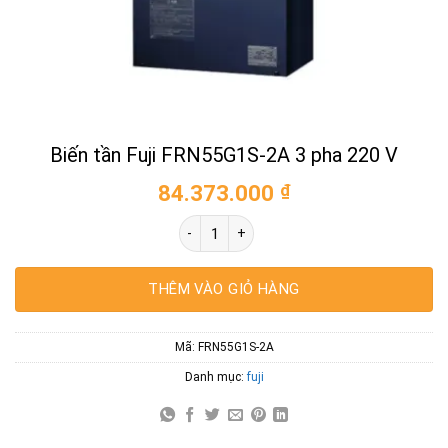
Biến tần Fuji FRN55G1S-2A 3 pha 220 V
84.373.000
₫
Biến tần Fuji FRN55G1S-2A 3 pha 220 V s
THÊM VÀO GIỎ HÀNG
Mã:
FRN55G1S-2A
Danh mục:
fuji