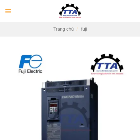
Skip
to
content
Trang chủ
/
fuji