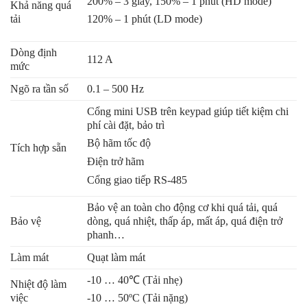
200% – 3 giây, 150% – 1 phút (HD mode)
Khả năng quá
tải
120% – 1 phút (LD mode)
Dòng định
112 A
mức
Ngõ ra tần số
0.1 – 500 Hz
Cổng mini USB trên keypad giúp tiết kiệm chi
phí cài đặt, bảo trì
Bộ hãm tốc độ
Tích hợp sẵn
Điện trở hãm
Cổng giao tiếp RS-485
Bảo vệ an toàn cho động cơ khi quá tải, quá
Bảo vệ
dòng, quá nhiệt, thấp áp, mất áp, quá điện trở
phanh…
Làm mát
Quạt làm mát
-10 … 40℃ (Tải nhẹ)
Nhiệt độ làm
việc
-10 … 50ºC (Tải nặng)