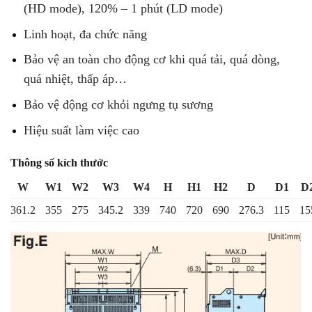
(HD mode), 120% – 1 phút (LD mode)
Linh hoạt, đa chức năng
Bảo vệ an toàn cho động cơ khi quá tải, quá dòng,
quá nhiệt, thấp áp…
Bảo vệ động cơ khỏi ngưng tụ sương
Hiệu suất làm việc cao
Thông số kích thước
W
W1
W2
W3
W4
H
H1
H2
D
D1
D
361.2
355
275
345.2
339
740
720
690
276.3
115
15