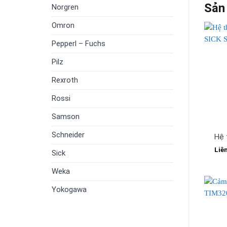
Sản
Norgren
Omron
Pepperl – Fuchs
Pilz
Rexroth
Rossi
Samson
Schneider
Hệ 
Liê
Sick
Weka
Yokogawa