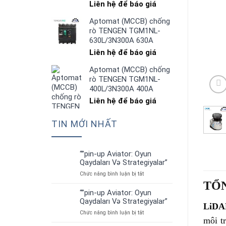
Liên hệ để báo giá
Aptomat (MCCB) chống
rò TENGEN TGM1NL-
630L/3N300A 630A
Liên hệ để báo giá
Aptomat (MCCB) chống
rò TENGEN TGM1NL-
400L/3N300A 400A
Liên hệ để báo giá
TIN MỚI NHẤT
“”pin-up Aviator: Oyun
01
Qaydaları Və Strategiyalar”
Th7
ở
Chức năng bình luận bị tắt
“”pin-
TỔ
up
“”pin-up Aviator: Oyun
01
Aviator:
Qaydaları Və Strategiyalar”
Th7
LiDA
Oyun
ở
Chức năng bình luận bị tắt
Qaydaları
môi t
“”pin-
Və