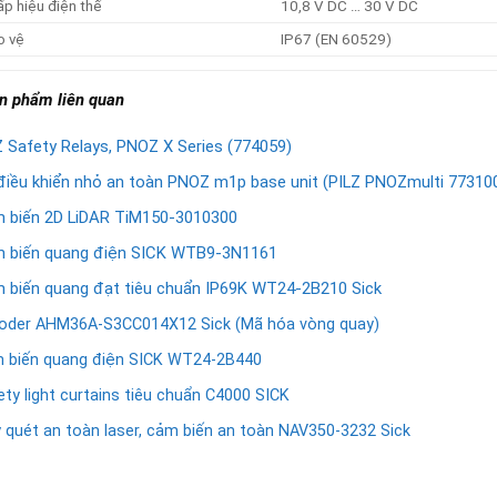
p hiệu điện thế
10,8 V DC … 30 V DC
o vệ
IP67 (EN 60529)
n phẩm liên quan
Z Safety Relays, PNOZ X Series (774059)
điều khiển nhỏ an toàn PNOZ m1p base unit (PILZ PNOZmulti 77310
 biến 2D LiDAR TiM150-3010300
 biến quang điện SICK WTB9-3N1161
 biến quang đạt tiêu chuẩn IP69K WT24-2B210 Sick
oder AHM36A-S3CC014X12 Sick (Mã hóa vòng quay)
 biến quang điện SICK WT24-2B440
ety light curtains tiêu chuẩn C4000 SICK
 quét an toàn laser, cảm biến an toàn NAV350-3232 Sick