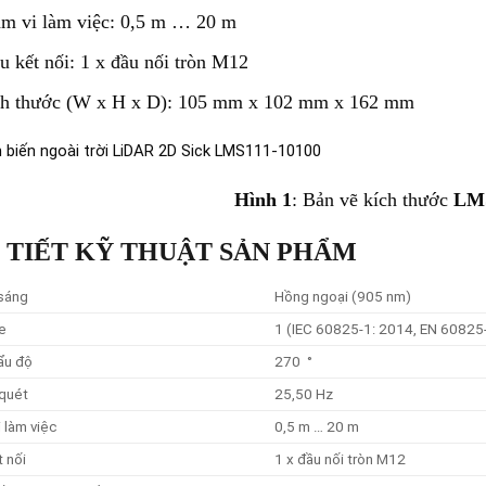
m vi làm việc: 0,5 m … 20 m
u kết nối: 1 x đầu nối tròn M12
h thước (W x H x D): 105 mm x 102 mm x 162 mm
Hình 1
: Bản vẽ kích thước
LMS
 TIẾT KỸ THUẬT SẢN PHẨM
sáng
Hồng ngoại (905 nm)
e
1 (IEC 60825-1: 2014, EN 60825
ẩu độ
270 °
 quét
25,50 Hz
 làm việc
0,5 m … 20 m
t nối
1 x đầu nối tròn M12