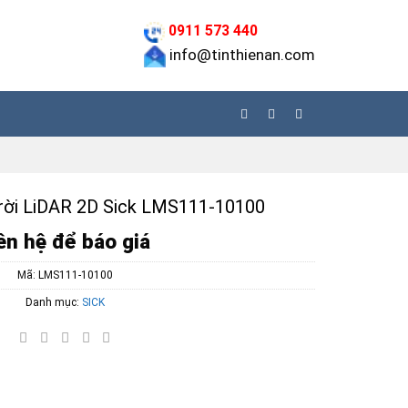
0911 573 440
info@tinthienan.com
trời LiDAR 2D Sick LMS111-10100
ên hệ để báo giá
Mã:
LMS111-10100
Danh mục:
SICK