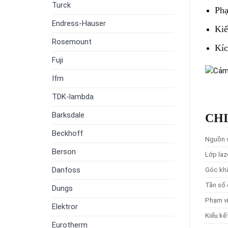
Turck
Phạ
Endress-Hauser
Kiể
Rosemount
Kíc
Fuji
Ifm
TDK-lambda
Barksdale
CHI
Beckhoff
Nguồn 
Berson
Lớp laz
Danfoss
Góc kh
Tần số
Dungs
Phạm vi
Elektror
Kiểu kế
Eurotherm