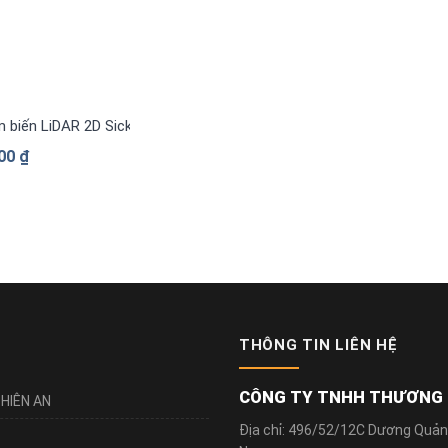
 biến LiDAR 2D Sick TIM320-1031000
000
₫
THÔNG TIN LIÊN HỆ
CÔNG TY TNHH THƯƠNG M
HIÊN AN
Địa chỉ: 496/52/12C Dương Quản