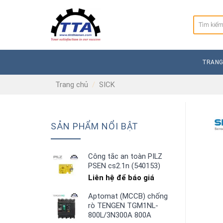
Skip
to
Tìm
content
kiếm:
TRANG
Trang chủ
/
SICK
SẢN PHẨM NỔI BẬT
Công tắc an toàn PILZ
PSEN cs2.1n (540153)
Liên hệ để báo giá
Aptomat (MCCB) chống
rò TENGEN TGM1NL-
800L/3N300A 800A