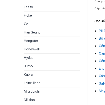
Cung cấ
Festo
Cấp bả
Fluke
Các sả
Ge
PIL
Han Seung
Bộ 
Hengster
Cảm
Honeywell
Cảm
Hydac
Cảm
Jumo
Enc
Kubler
Cảm
Leine-linde
Saf
Máy
Mitsubishi
Nikkiso