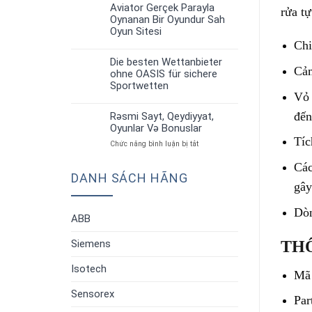
up
Strategiyalar”
Aviator Gerçek Parayla
rửa t
30
Aviator:
Oynanan Bir Oyundur Sah
Th6
Oyun
Oyun Sitesi
Qaydaları
Chi
Və
Strategiyalar”
Die besten Wettanbieter
30
Cảm
ohne OASIS für sichere
Th6
Sportwetten
Vỏ 
đến
Rəsmi Sayt, Qeydiyyat,
30
Oyunlar Və Bonuslar
Th6
Tíc
ở
Chức năng bình luận bị tắt
Rəsmi
Các
Sayt,
DANH SÁCH HÃNG
Qeydiyyat,
gây
Oyunlar
Və
Bonuslar
Dòn
ABB
THÔ
Siemens
Isotech
Mã
Sensorex
Par