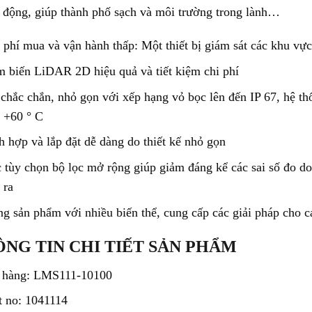
ự động, giúp thành phố sạch và môi trường trong lành…
 phí mua và vận hành thấp: Một thiết bị giám sát các khu vự
 biến LiDAR 2D hiệu quả và tiết kiệm chi phí
chắc chắn, nhỏ gọn với xếp hạng vỏ bọc lên đến IP 67, hệ thố
 +60 ° C
h hợp và lắp đặt dễ dàng do thiết kế nhỏ gọn
 tùy chọn bộ lọc mở rộng giúp giảm đáng kể các sai số đo d
 ra
g sản phẩm với nhiều biến thể, cung cấp các giải pháp cho c
NG TIN CHI TIẾT SẢN PHẨM
 hàng:
LMS111-10100
t no: 1041114