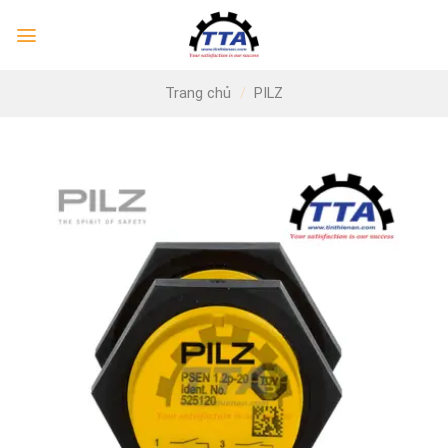
Skip
to
content
Trang chủ
/
PILZ