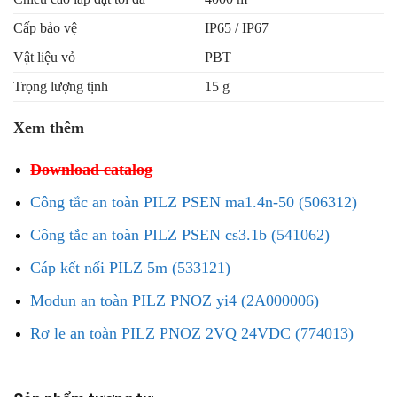
Cấp bảo vệ
IP65 / IP67
Vật liệu vỏ
PBT
Trọng lượng tịnh
15 g
Xem thêm
Download catalog
Công tắc an toàn PILZ PSEN ma1.4n-50 (506312)
Công tắc an toàn PILZ PSEN cs3.1b (541062)
Cáp kết nối PILZ 5m (533121)
Modun an toàn PILZ PNOZ yi4 (2A000006)
Rơ le an toàn PILZ PNOZ 2VQ 24VDC (774013)