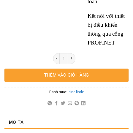
toàn
Kết nối với thiết
bị điều khiển
thông qua cổng
PROFINET
Leine Linde FSI 900 Sersies Encoder số lư
THÊM VÀO GIỎ HÀNG
Danh mục:
leine-linde
MÔ TẢ