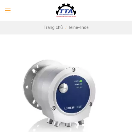
Skip
to
content
Trang chủ
/
leine-linde