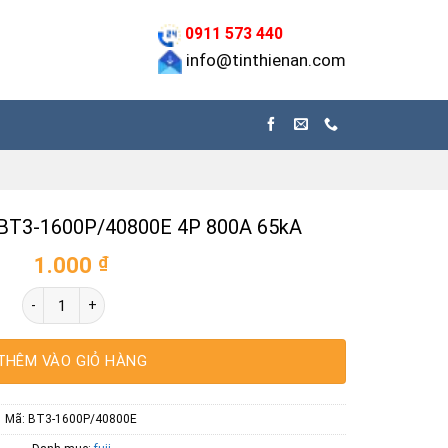
0911 573 440
info@tinthienan.com
i BT3-1600P/40800E 4P 800A 65kA
1.000
₫
Máy cắt ACB Fuji BT3-1600P/40800E 4P 800A 65kA số lượng
THÊM VÀO GIỎ HÀNG
Mã:
BT3-1600P/40800E