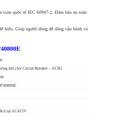
n toàn quốc tế IEC 60947-2. Đảm bảo an toàn
dễ hiểu. Giúp người dùng dễ dàng vận hành và
P/40800E
ic
hông khí (Air Circuit Breaker – ACB)
ịnh
P/40800E
0kA tại AC415V