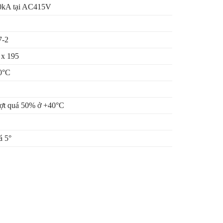
0kA tại AC415V
7-2
 x 195
0°C
ợt quá 50% ở +40°C
á 5°