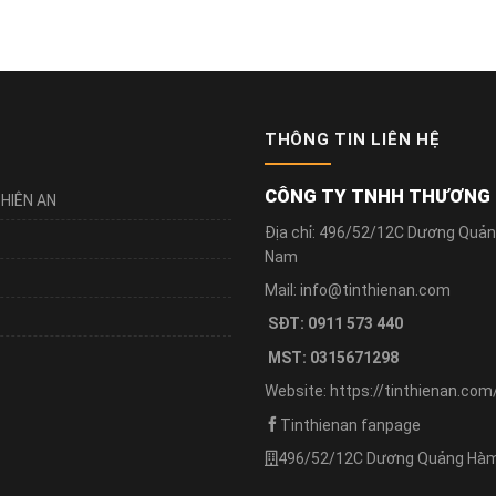
THÔNG TIN LIÊN HỆ
CÔNG TY TNHH THƯƠNG M
HIÊN AN
Địa chỉ: 496/52/12C Dương Quản
Nam
Mail: info@tinthienan.com
SĐT: 0911 573 440
MST: 0315671298
Website: https://tinthienan.com
Tinthienan fanpage
496/52/12C Dương Quảng Hàm,