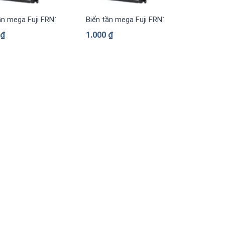
pha 380 V
ần mega Fuji FRN1169G2S-4G 3 pha 380 V
Biến tần mega Fuji FRN1039G2S-4G 3 pha
0
₫
1.000
₫