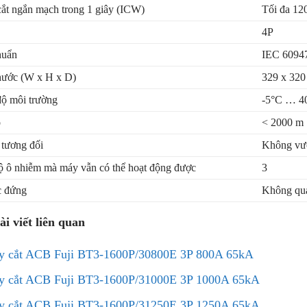
ắt ngắn mạch trong 1 giây (ICW)
Tối đa 12
4P
huẩn
IEC 6094
hước (W x H x D)
329 x 320
độ môi trường
-5°C … 4
o
< 2000 m
tương đối
Không vư
 ô nhiễm mà máy vẫn có thể hoạt động được
3
c đứng
Không qu
ài viết liên quan
y cắt ACB Fuji BT3-1600P/30800E 3P 800A 65kA
y cắt ACB Fuji BT3-1600P/31000E 3P 1000A 65kA
y cắt ACB Fuji BT3-1600P/31250E 3P 1250A 65kA