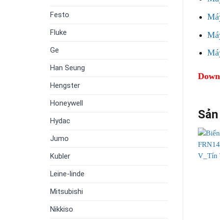
Festo
Má
Fluke
Má
Ge
Má
Han Seung
Downl
Hengster
Honeywell
Sản
Hydac
Jumo
Kubler
Leine-linde
Mitsubishi
Nikkiso