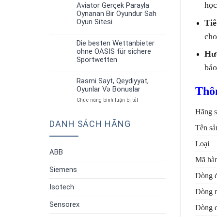
up
học
Strategiyalar”
Aviator Gerçek Parayla
30
Aviator:
Oynanan Bir Oyundur Sah
Th6
Oyun
Oyun Sitesi
Tiê
Qaydaları
Və
cho
Strategiyalar”
Die besten Wettanbieter
30
ohne OASIS für sichere
Hướ
Th6
Sportwetten
bảo
Rəsmi Sayt, Qeydiyyat,
30
Thôn
Oyunlar Və Bonuslar
Th6
ở
Chức năng bình luận bị tắt
Rəsmi
Hãng s
Sayt,
DANH SÁCH HÃNG
Qeydiyyat,
Tên sả
Oyunlar
Və
Loại
Bonuslar
ABB
Mã hà
Siemens
Dòng đ
Isotech
Dòng 
Sensorex
Dòng c