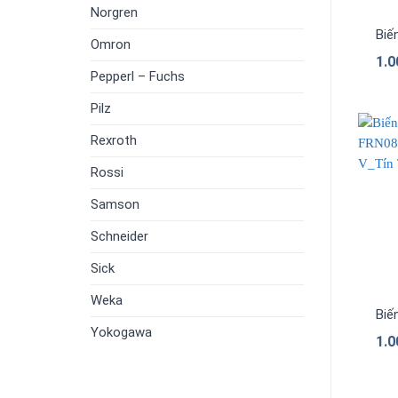
Norgren
Biế
Omron
1.
Pepperl – Fuchs
Pilz
Rexroth
Rossi
Samson
Schneider
Sick
Weka
Biế
Yokogawa
1.