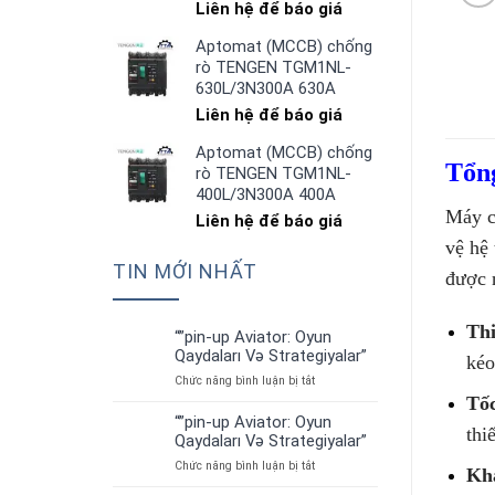
Liên hệ để báo giá
Aptomat (MCCB) chống
rò TENGEN TGM1NL-
630L/3N300A 630A
Liên hệ để báo giá
Aptomat (MCCB) chống
Tổn
rò TENGEN TGM1NL-
400L/3N300A 400A
Máy c
Liên hệ để báo giá
vệ hệ
TIN MỚI NHẤT
được 
Thi
“”pin-up Aviator: Oyun
01
Qaydaları Və Strategiyalar”
kéo
Th7
ở
Chức năng bình luận bị tắt
“”pin-
Tốc
up
“”pin-up Aviator: Oyun
01
thi
Aviator:
Qaydaları Və Strategiyalar”
Th7
Oyun
ở
Chức năng bình luận bị tắt
Qaydaları
Khả
“”pin-
Və