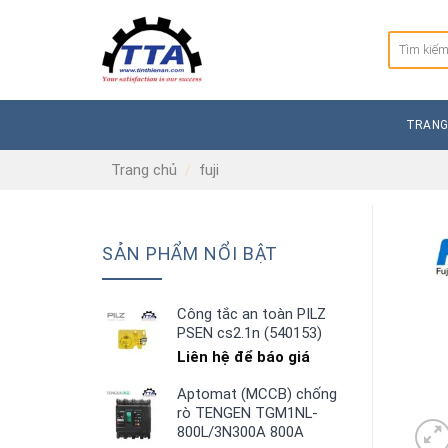
Skip
to
Tìm
content
kiếm:
TRANG
Trang chủ
/
fuji
SẢN PHẨM NỔI BẬT
Công tắc an toàn PILZ
PSEN cs2.1n (540153)
Liên hệ để báo giá
Aptomat (MCCB) chống
rò TENGEN TGM1NL-
800L/3N300A 800A