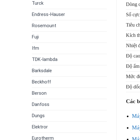
Turck
Dòng c
Endress-Hauser
Số cực
Tiêu c
Rosemount
Kích t
Fuji
Nhiệt 
Ifm
Độ ca
TDK-lambda
Độ ẩm 
Barksdale
Mức độ
Beckhoff
Độ dố
Berson
Các b
Danfoss
Má
Dungs
Elektror
Má
Eurotherm
Má