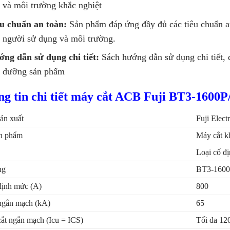
 và môi trường khắc nghiệt
u chuẩn an toàn:
Sản phẩm đáp ứng đầy đủ các tiêu chuẩn a
 người sử dụng và môi trường.
ng dẫn sử dụng chi tiết:
Sách hướng dẫn sử dụng chi tiết, 
 dưỡng sản phẩm
g tin chi tiết máy cắt ACB Fuji BT3-1600
ản xuất
Fuji Electr
n phẩm
Máy cắt k
Loại cố đ
ng
BT3-1600
ịnh mức (A)
800
ngắn mạch (kA)
65
ắt ngắn mạch (Icu = ICS)
Tối đa 12