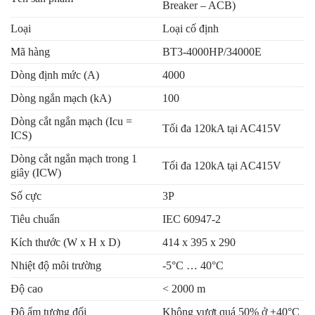
Breaker – ACB)
Loại
Loại cố định
Mã hàng
BT3-4000HP/34000E
Dòng định mức (A)
4000
Dòng ngắn mạch (kA)
100
Dòng cắt ngắn mạch (Icu =
Tối đa 120kA tại AC415V
ICS)
Dòng cắt ngắn mạch trong 1
Tối đa 120kA tại AC415V
giây (ICW)
Số cực
3P
Tiêu chuẩn
IEC 60947-2
Kích thước (W x H x D)
414 x 395 x 290
Nhiệt độ môi trường
-5°C … 40°C
Độ cao
< 2000 m
Độ ẩm tương đối
Không vượt quá 50% ở +40°C