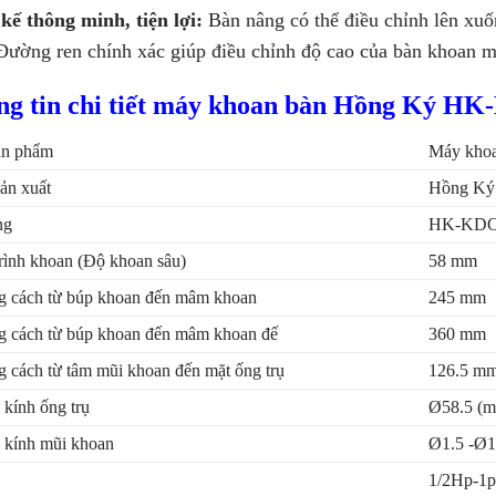
 kế thông minh, tiện lợi:
Bàn nâng có thể điều chỉnh lên xuốn
 Đường ren chính xác giúp điều chỉnh độ cao của bàn khoan m
ng tin chi tiết máy khoan bàn Hồng Ký H
ản phẩm
Máy khoa
ản xuất
Hồng Ký
ng
HK-KDC
rình khoan (Độ khoan sâu)
58 mm
 cách từ búp khoan đến mâm khoan
245 mm
 cách từ búp khoan đến mâm khoan đế
360 mm
 cách từ tâm mũi khoan đến mặt ống trụ
126.5 m
kính ống trụ
Ø58.5 (
kính mũi khoan
Ø1.5 -Ø1
1/2Hp-1p