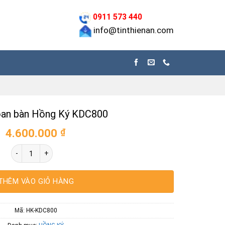
0911 573 440
info@tinthienan.com
an bàn Hồng Ký KDC800
4.600.000
₫
Máy khoan bàn Hồng Ký KDC800 số lượng
THÊM VÀO GIỎ HÀNG
Mã:
HK-KDC800