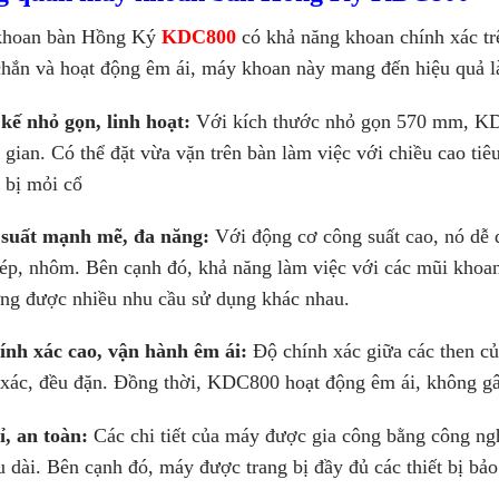
khoan bàn Hồng Ký
KDC800
có khả năng khoan chính xác tr
chắn và hoạt động êm ái, máy khoan này mang đến hiệu quả l
 kế nhỏ gọn, linh hoạt:
Với kích thước nhỏ gọn 570 mm, KDC
 gian. Có thể đặt vừa vặn trên bàn làm việc với chiều cao ti
 bị mỏi cổ
suất mạnh mẽ, đa năng:
Với động cơ công suất cao, nó dễ 
thép, nhôm. Bên cạnh đó, khả năng làm việc với các mũi kho
ng được nhiều nhu cầu sử dụng khác nhau.
ính xác cao, vận hành êm ái:
Độ chính xác giữa các then c
 xác, đều đặn. Đồng thời, KDC800 hoạt động êm ái, không gâ
ỉ, an toàn:
Các chi tiết của máy được gia công bằng công ng
u dài. Bên cạnh đó, máy được trang bị đầy đủ các thiết bị bảo