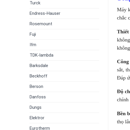
Turck
Máy 
Endress-Hauser
chắc 
Rosemount
Thiết
Fuji
không
Ifm
không
TDK-lambda
Công 
Barksdale
sắt, 
Beckhoff
Đáp ứ
Berson
Độ ch
Danfoss
chính
Dungs
Bền b
Elektror
thọ lâ
Eurotherm