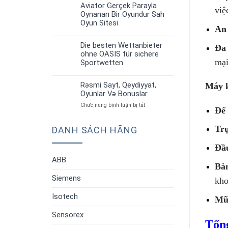
up
Strategiyalar”
Aviator Gerçek Parayla
30
việ
Aviator:
Oynanan Bir Oyundur Sah
Th6
Oyun
Oyun Sitesi
Qaydaları
An 
Və
Strategiyalar”
Die besten Wettanbieter
Đa
30
ohne OASIS für sichere
Th6
mạ
Sportwetten
Rəsmi Sayt, Qeydiyyat,
Máy k
30
Oyunlar Və Bonuslar
Th6
ở
Chức năng bình luận bị tắt
Đế
Rəsmi
Sayt,
Tr
DANH SÁCH HÃNG
Qeydiyyat,
Oyunlar
Və
Đầ
Bonuslar
ABB
Bàn
Siemens
kho
Isotech
Mũ
Sensorex
Tổn