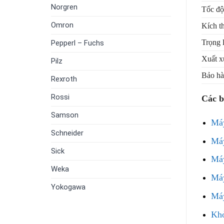
Norgren
Tốc độ
Omron
Kích t
Trọng 
Pepperl – Fuchs
Xuất x
Pilz
Bảo h
Rexroth
Rossi
Các b
Samson
Má
Schneider
Má
Sick
Má
Weka
Má
Yokogawa
Má
Khở