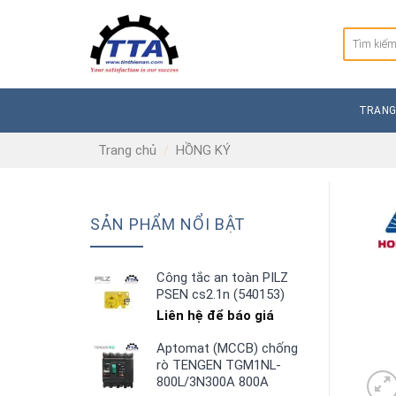
Skip
to
Tìm
content
kiếm:
TRANG
Trang chủ
/
HỒNG KÝ
SẢN PHẨM NỔI BẬT
Công tắc an toàn PILZ
PSEN cs2.1n (540153)
Liên hệ để báo giá
Aptomat (MCCB) chống
rò TENGEN TGM1NL-
800L/3N300A 800A