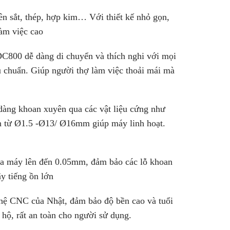
ên sắt, thép, hợp kim… Với thiết kế nhỏ gọn,
àm việc cao
800 dễ dàng di chuyển và thích nghi với mọi
êu chuẩn. Giúp người thợ làm việc thoải mái mà
dàng khoan xuyên qua các vật liệu cứng như
an từ Ø1.5 -Ø13/ Ø16mm giúp máy linh hoạt.
ủa máy lên đến 0.05mm, đảm bảo các lỗ khoan
y tiếng ồn lớn
hệ CNC của Nhật, đảm bảo độ bền cao và tuổi
 hộ, rất an toàn cho người sử dụng.