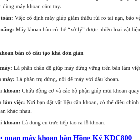
c dùng máy khoan cầm tay.
toàn:
Việc cố định máy giúp giảm thiểu rủi ro tai nạn, bảo v
 năng:
Máy khoan bàn có thể “xử lý” được nhiều loại vật liệ
i
hoan bàn có cấu tạo khá đơn giản
 máy:
Là phần chân đế giúp máy đứng vững trên bàn làm việ
ụ máy:
Là phần trụ đứng, nối đế máy với đầu khoan.
u khoan:
Chứa động cơ và các bộ phận giúp mũi khoan quay 
 làm việc:
Nơi bạn đặt vật liệu cần khoan, có thể điều chỉn
an khác nhau.
i khoan:
Là dụng cụ trực tiếp tạo ra lỗ khoan.
g quan máy khoan bàn Hồng Ký KDC800