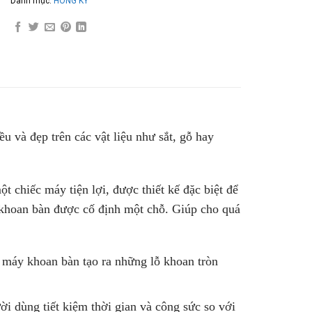
Danh mục:
HỒNG KÝ
u và đẹp trên các vật liệu như sắt, gỗ hay
 chiếc máy tiện lợi, được thiết kế đặc biệt để
khoan bàn được cố định một chỗ. Giúp cho quá
máy khoan bàn tạo ra những lỗ khoan tròn
i dùng tiết kiệm thời gian và công sức so với