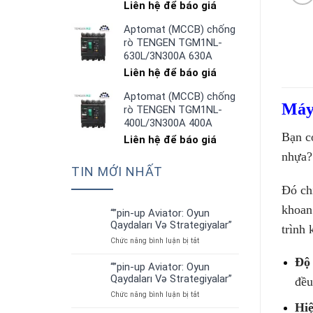
Liên hệ để báo giá
Aptomat (MCCB) chống
rò TENGEN TGM1NL-
630L/3N300A 630A
Liên hệ để báo giá
Aptomat (MCCB) chống
Máy 
rò TENGEN TGM1NL-
400L/3N300A 400A
Bạn có
Liên hệ để báo giá
nhựa?
TIN MỚI NHẤT
Đó ch
khoan
“”pin-up Aviator: Oyun
01
Qaydaları Və Strategiyalar”
trình 
Th7
ở
Chức năng bình luận bị tắt
“”pin-
Độ 
up
“”pin-up Aviator: Oyun
01
Aviator:
Qaydaları Və Strategiyalar”
đều
Th7
Oyun
ở
Chức năng bình luận bị tắt
Qaydaları
Hiệ
“”pin-
Və