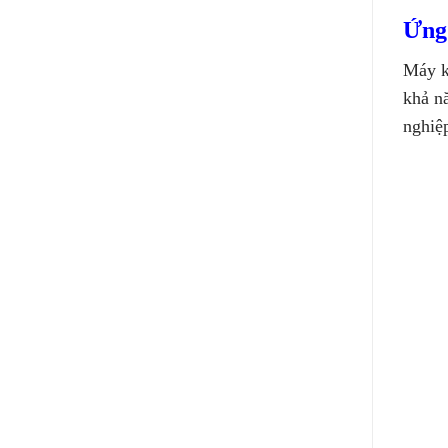
Ứng
Máy k
khả nă
nghiệ