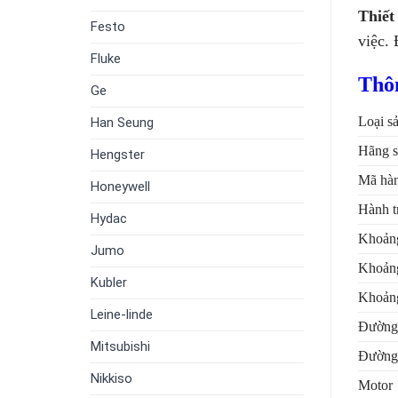
Thiết
Festo
việc.
Fluke
Thô
Ge
Loại s
Han Seung
Hãng s
Hengster
Mã hà
Honeywell
Hành t
Hydac
Khoảng
Jumo
Khoảng
Kubler
Khoảng
Leine-linde
Đường 
Mitsubishi
Đường 
Nikkiso
Motor