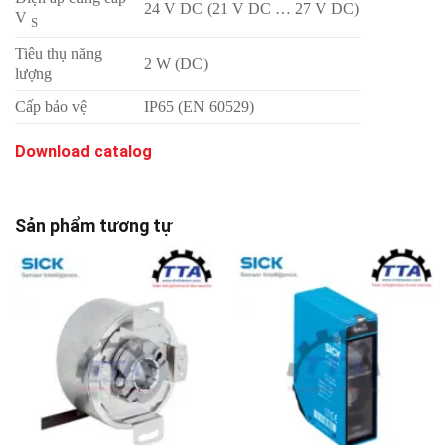
24 V DC (21 V DC … 27 V DC)
V
S
Tiêu thụ năng
2 W (DC)
lượng
Cấp bảo vệ
IP65 (EN 60529)
Download catalog
Sản phẩm tương tự