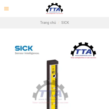
Skip
to
content
Trang chủ
/
SICK