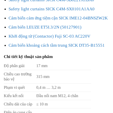
Safety light curtains SICK C4M-SX0101A1AA0
Cảm biến cảm ứng tiệm cận SICK IME12-04BNSZW2K
Cảm biến LEUZE ET5I.3/2N (50127901)
Khởi động từ (Contactor) Fuji SC-03 AC220V
Cảm biến khoảng cách tầm trung SICK DT35-B15551
Chi tiết kỹ thuật sản phẩm
Độ phân giải
17 mm
Chiều cao trường
315 mm
bảo vệ
Phạm vi quét
0,4 m … 3,2 m
Kiểu kết nối
Đầu nối nam M12, 4 chân
Chiều dài của cáp
≤ 10 m
Điện áp cung cấp