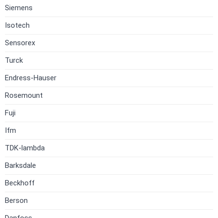
Siemens
Isotech
Sensorex
Turck
Endress-Hauser
Rosemount
Fuji
Ifm
TDK-lambda
Barksdale
Beckhoff
Berson
Danfoss