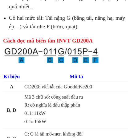
quá nhiệt…
Có hai mức tải: Tải nặng G (băng tải, nâng hạ, máy
ép…) và tải nhẹ P (bơm, quạt)
Cách đọc mã biến tần INVT GD200A
Kí hiệu
Mô tả
A
GD200: viết tắt của Gooddrive200
Mã 3 chữ số: công suất đầu ra
R: có nghĩa là dấu thập phân
B, D
011: 11kW
015: 15kW
C: G là tải mô-men không đổi