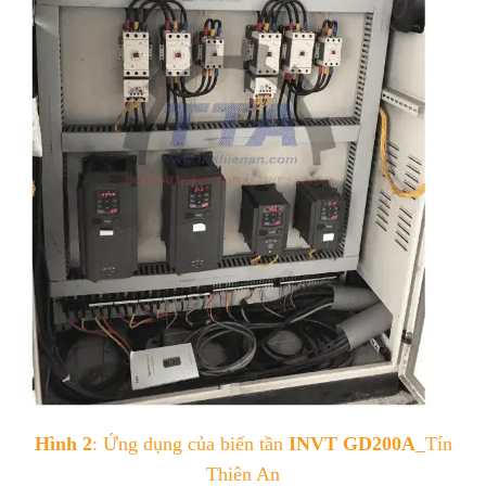
Hình 2
: Ứng dụng của biến tần
INVT GD200A
_Tín
Thiên An