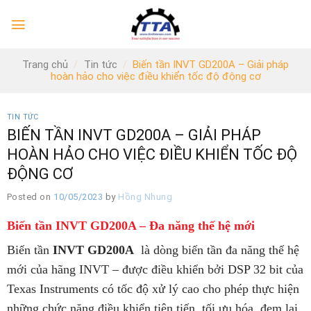
Skip
to
content
Trang chủ
/
Tin tức
/
Biến tần INVT GD200A – Giải pháp
hoàn hảo cho việc điều khiển tốc độ động cơ
TIN TỨC
BIẾN TẦN INVT GD200A – GIẢI PHÁP
HOÀN HẢO CHO VIỆC ĐIỀU KHIỂN TỐC ĐỘ
ĐỘNG CƠ
Posted on
10/05/2023
by
Hồng Nhung
Biến tần INVT GD200A – Đa năng thế hệ mới
Biến tần
INVT GD200A
là dòng biến tần đa năng thế hệ
mới của hãng INVT – được điều khiển bởi DSP 32 bit của
Texas Instruments có tốc độ xử lý cao cho phép thực hiện
những chức năng điều khiển tiên tiến, tối ưu hóa, đem lại