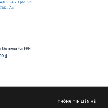
n tần mega Fuji FRN0840G2S-4G 3 pha 380 V
000
₫
THÔNG TIN LIÊN HỆ