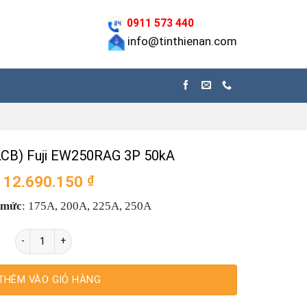
0911 573 440
info@tinthienan.com
CB) Fuji EW250RAG 3P 50kA
12.690.150
₫
 mức
: 175A, 200A, 225A, 250A
Aptomat (ELCB) Fuji EW250RAG 3P 50kA số lượng
THÊM VÀO GIỎ HÀNG