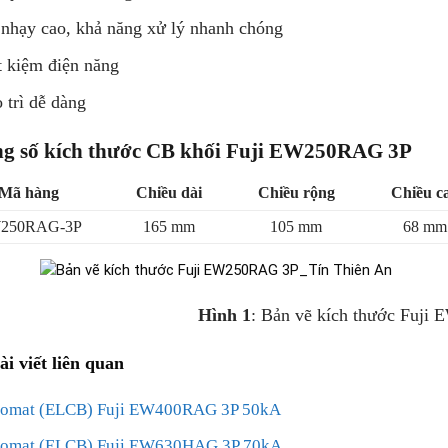
nhạy cao, khả năng xử lý nhanh chóng
t kiệm điện năng
 trì dễ dàng
g số kích thước CB khối Fuji EW250RAG 3P
Mã hàng
Chiều dài
Chiều rộng
Chiều c
250RAG-3P
165 mm
105 mm
68 mm
Hình 1
: Bản vẽ kích thước Fuj
ài viết liên quan
omat (ELCB) Fuji EW400RAG 3P 50kA
tomat (ELCB) Fuji EW630HAG 3P 70kA