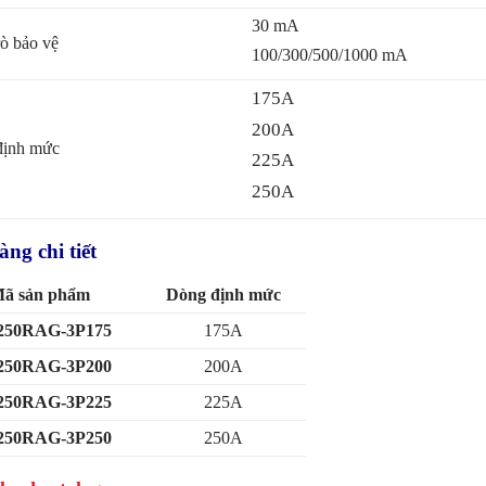
30 mA
ò bảo vệ
100/
3
00/
500/1000 mA
175A
200A
định mức
225A
250A
ng chi tiết
ã sản phẩm
Dòng định mức
50RAG-3P175
175A
50RAG-3P200
200A
50RAG-3P225
225A
50RAG-3P250
250A