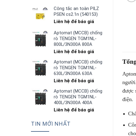
Công tắc an toàn PILZ
PSEN cs2.1n (540153)
Liên hệ để báo giá
Aptomat (MCCB) chống
rò TENGEN TGM1NL-
800L/3N300A 800A
Liên hệ để báo giá
Tổn
Aptomat (MCCB) chống
rò TENGEN TGM1NL-
Aptom
630L/3N300A 630A
Liên hệ để báo giá
người
được 
Aptomat (MCCB) chống
rò TENGEN TGM1NL-
điện.
400L/3N300A 400A
Liên hệ để báo giá
Chấ
TIN MỚI NHẤT
Côn
cho