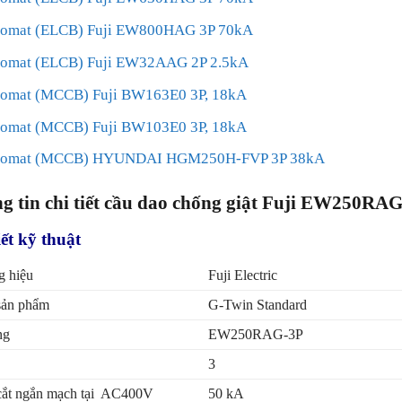
tomat (ELCB) Fuji EW800HAG 3P 70kA
omat (ELCB) Fuji EW32AAG 2P 2.5kA
omat (MCCB) Fuji BW163E0 3P, 18kA
omat (MCCB) Fuji BW103E0 3P, 18kA
tomat (MCCB) HYUNDAI HGM250H-FVP 3P 38kA
g tin chi tiết cầu dao chống giật Fuji EW250RA
iết kỹ thuật
 hiệu
Fuji Electric
sản phẩm
G-Twin Standard
ng
EW250RAG-3P
3
ắt ngắn mạch tại AC400V
50 kA