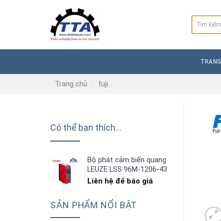
Skip
to
Tìm
content
kiếm:
TRANG
Trang chủ
/
fuji
Có thể bạn thích…
Bộ phát cảm biến quang
LEUZE LSS 96M-1206-43
Liên hệ để báo giá
SẢN PHẨM NỔI BẬT