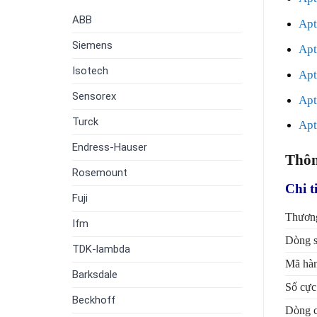
Bonuslar
ABB
Ap
Siemens
Apt
Isotech
Apt
Sensorex
Apt
Turck
Ap
Endress-Hauser
Thôn
Rosemount
Chi t
Fuji
Thương
Ifm
Dòng 
TDK-lambda
Mã hà
Barksdale
Số cực
Beckhoff
Dòng c