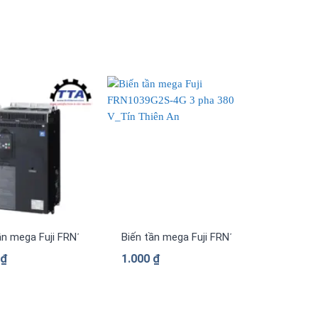
pha 380 V
ần mega Fuji FRN1169G2S-4G 3 pha 380 V
Biến tần mega Fuji FRN1039G2S-4G 3 pha
0
₫
1.000
₫