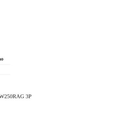
ao
i EW250RAG 3P