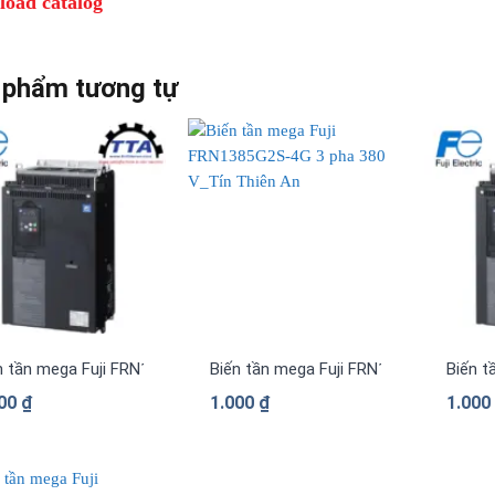
oad catalog
 phẩm tương tự
n tần mega Fuji FRN1480G2S-4G 3 pha 380 V
Biến tần mega Fuji FRN1385G2S-4G 3 
Biến t
000
₫
1.000
₫
1.00