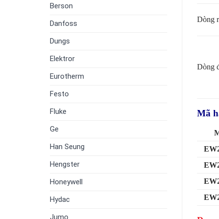
Berson
Dòng r
Danfoss
Dungs
Elektror
Dòng 
Eurotherm
Festo
Fluke
Mã hà
Ge
M
Han Seung
EW2
Hengster
EW2
EW2
Honeywell
EW2
Hydac
Jumo