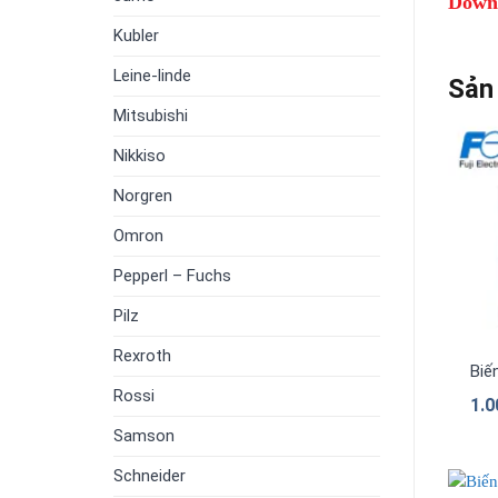
Downl
Kubler
Leine-linde
Sản
Mitsubishi
Nikkiso
Norgren
Omron
Pepperl – Fuchs
Pilz
Rexroth
Biế
Rossi
1.
Samson
Schneider