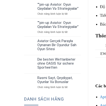
“”pin-up Aviator: Oyun
01
Độ 
Qaydaları Və Strategiyalar”
Th7
ở
Chức năng bình luận bị tắt
Tiế
“”pin-
up
“”pin-up Aviator: Oyun
Bảo
01
Aviator:
Qaydaları Və Strategiyalar”
Th7
Oyun
ở
Chức năng bình luận bị tắt
Qaydaları
Thôn
“”pin-
Və
up
Strategiyalar”
Aviator Gerçek Parayla
30
Aviator:
Oynanan Bir Oyundur Sah
Th6
Oyun
Oyun Sitesi
Qaydaları
EW
Və
Strategiyalar”
Die besten Wettanbieter
30
ohne OASIS für sichere
Th6
Sportwetten
Rəsmi Sayt, Qeydiyyat,
30
Oyunlar Və Bonuslar
Th6
Các b
ở
Chức năng bình luận bị tắt
Rəsmi
Sayt,
Apt
DANH SÁCH HÃNG
Qeydiyyat,
Oyunlar
Ap
Və